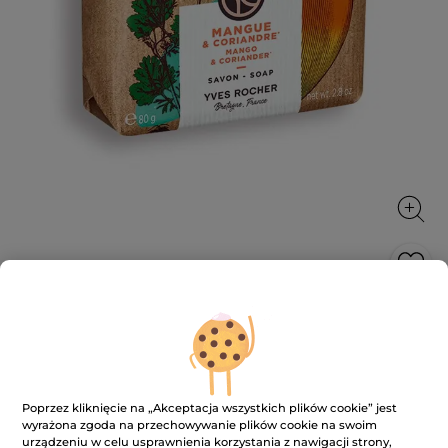
Mydło Mango & Kolendra 80 g
Jego gładka i otulająca piana oczyszcza i perfumuje
skórę, nie odwadniając jej.
80 g
Poprzez kliknięcie na „Akceptacja wszystkich plików cookie” jest
★★★★★
★★★★★
4.7
wyrażona zgoda na przechowywanie plików cookie na swoim
(132)
DODAJ RECENZJĘ
urządzeniu w celu usprawnienia korzystania z nawigacji strony,
4.7