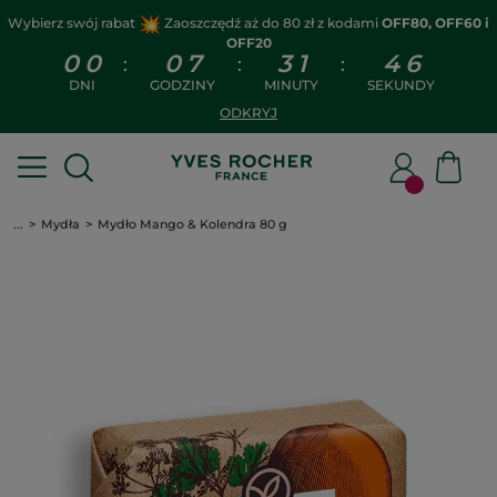
Wybierz swój rabat
Zaoszczędź aż do 80 zł z kodami
OFF80, OFF60 i
OFF20
0
0
0
7
3
1
4
5
:
:
:
DNI
GODZINY
MINUTY
SEKUNDY
ODKRYJ
...
Mydła
Mydło Mango & Kolendra 80 g