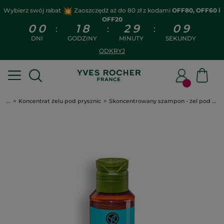
Wybierz swój rabat
Zaoszczędź aż do 80 zł z kodami
OFF80, OFF60 i
OFF20
0
0
1
8
2
9
0
9
:
:
:
DNI
GODZINY
MINUTY
SEKUNDY
ODKRYJ
...
Koncentrat żelu pod prysznic
Skoncentrowany szampon - żel pod prysznic Monoï