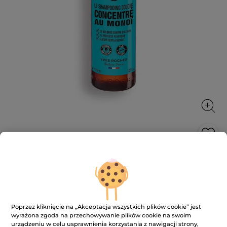
Skoncentrowany szampon - żel pod
prysznic Monoï
Odkryj na nowo uzależniający zapach Monoï.
100 ml
Poprzez kliknięcie na „Akceptacja wszystkich plików cookie” jest
wyrażona zgoda na przechowywanie plików cookie na swoim
★★★★★
★★★★★
4.8
(214)
DODAJ RECENZJĘ
urządzeniu w celu usprawnienia korzystania z nawigacji strony,