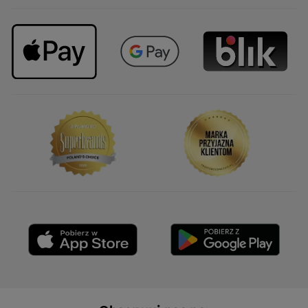
ce qui est idéal pour les peaux
sensibles ou pour celles et ceux qui
préfèrent des soins discrets. Une
expérience très positive pour
hydrater et nourrir la peau au
quotidien.
PRZETŁUMACZ ZA POMOCĄ GOOGLE
Otrzymałem(-am) bonus w zamian za
Nie
wystawienie tej recenzji.
Polecam ten produkt
Tak
Wiadomość opublikowana przez yves-rocher.fr
WCZYTAJ WIĘCEJ