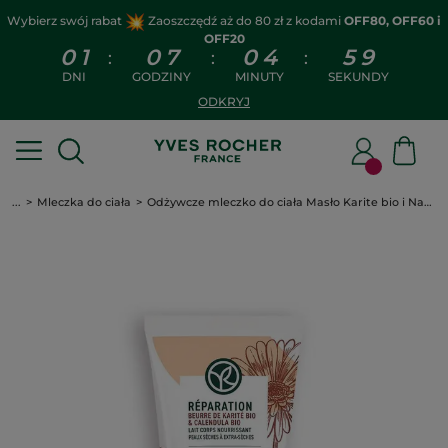
Wybierz swój rabat
Zaoszczędź aż do 80 zł z kodami
OFF80, OFF60 i
OFF20
0
1
0
7
0
4
5
8
:
:
:
DNI
GODZINY
MINUTY
SEKUNDY
ODKRYJ
...
Mleczka do ciała
Odżywcze mleczko do ciała Masło Karite bio i Nagietek bio