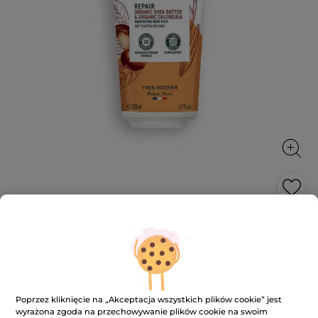
Odżywcze mleczko do ciała Masło
Karite bio i Nagietek bio
Redukuje utratę wody przez skórę oraz intensywnie i
trwale odżywia
200 ml
Poprzez kliknięcie na „Akceptacja wszystkich plików cookie” jest
wyrażona zgoda na przechowywanie plików cookie na swoim
★★★★★
★★★★★