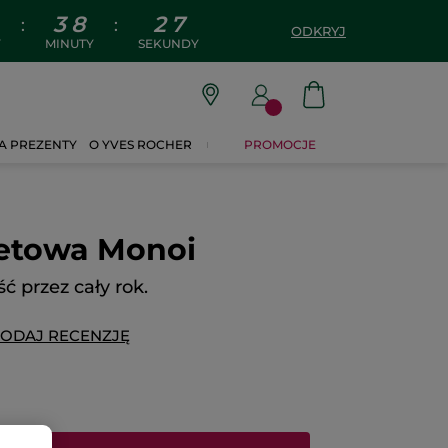
3
8
2
6
:
:
ODKRYJ
Y
MINUTY
SEKUNDY
A PREZENTY
O YVES ROCHER
PROMOCJE
etowa Monoi
 przez cały rok.
ODAJ RECENZJĘ