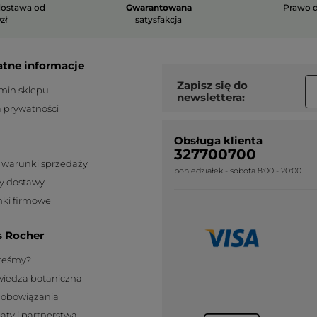
ostawa od
Gwarantowana
Prawo 
zł
satysfakcja
atne informacje
Zapisz się do
min sklepu
newslettera:
a prywatności
Obsługa klienta
327700700
 warunki sprzedaży
poniedziałek - sobota 8:00 - 20:00
y dostawy
ki firmowe
s Rocher
steśmy?
wiedza botaniczna
zobowiązania
katy i partnerstwa