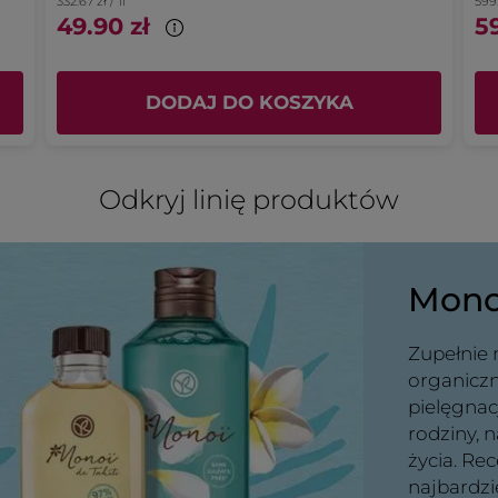
332.67 zł / 1l
599.
produits qui marchent??? Rendez
49.90 zł
59
nous l'eau des vahinés et si possible
Clea aussi...
PRZETŁUMACZ ZA POMOCĄ GOOGLE
DODAJ DO KOSZYKA
Wiadomość opublikowana przez yves-rocher.fr
Clients
·
4 lata temu
Odkryj linię produktów
Odpowiedź od yves-rocher.fr:
Bonjour,
Nous avons pris connaissance de
Monoï
votre commentaire avec attention, et
sommes désolés que l'Eau des
Vahinés Monoï de Tahiti ne réponde
Zupełnie 
plus à vos attentes. Nous
transmettons votre remarque aux
organicz
équipes concernées, qui ne
pielęgnac
manqueront pas d'en tenir compte.
rodziny, 
Par ailleurs, vous pouvez toujours
życia. R
commander l'Eau de Toilette Cléa
najbardzi
(référence 84025) par téléphone au