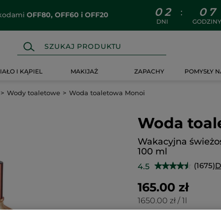
0
2
0
7
:
z kodami
OFF80, OFF60 i OFF20
DNI
GODZIN
IAŁO I KĄPIEL
MAKIJAŻ
ZAPACHY
POMYSŁY N
Wody toaletowe
Woda toaletowa Monoi
Woda toal
Wakacyjna świeżość
100 ml
(1675)
D
4.5
★★★★★
★★★★★
4.5
na
165.00 zł
5
gwiazdek.
1650.00 zł / 1l
Przeczytaj
recenzje.
Woda
toaletowa