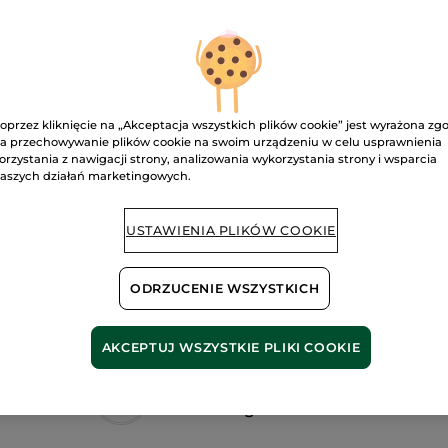
D
Monoi
Dostawa między
Bezpieczna pł
oprzez kliknięcie na „Akceptacja wszystkich plików cookie” jest wyrażona zg
Satysfakcja al
a przechowywanie plików cookie na swoim urządzeniu w celu usprawnienia
orzystania z nawigacji strony, analizowania wykorzystania strony i wsparcia
aszych działań marketingowych.
Darmowa wysyłka
DOWIEDZ SIĘ W
USTAWIENIA PLIKÓW COOKIE
ODRZUCENIE WSZYSTKICH
AKCEPTUJ WSZYSTKIE PLIKI COOKIE
Składniki pochodzenia
naturalnego