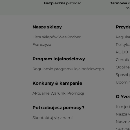
Bezpieczna
płatność
Darmowa
d
179
Nasze sklepy
Przyd
Lista sklepów Yves Rocher
Regula
Franczyza
Polityk
RODO
Program lojalnościowy
Cennik
Ogólne
Regulamin programu lojalnościowego
Sposob
Upomin
Konkursy & kampanie
Aktualne Warunki Promocji
O Yve
Kim je
Potrzebujesz pomocy?
Nasza 
Skontaktuj się z nami
Nasze 
Certyfi