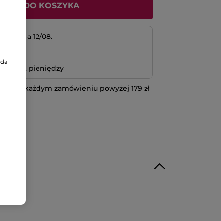
ODAJ DO KOSZYKA
 11/08 a 12/08.
atność
oda
bo zwrot pieniędzy
 przy każdym zamówieniu powyżej 179 zł
IĘCEJ