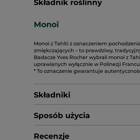
Składnik roślinny
Monoï
Monoï z Tahiti z oznaczeniem pochodzenia
zmiękczających – to prawdziwy, tradycyjny
Badacze Yves Rocher wybrali monoï z Tahi
uprawianych wyłącznie w Polinezji Francu
* To oznaczenie gwarantuje autentyczność
Składniki
Sposób użycia
ALCOHOL
AQUA/WATER/EAU
PARFUM
AMYL CINNAMAL
BENZYL BENZOATE
C
Recenzje