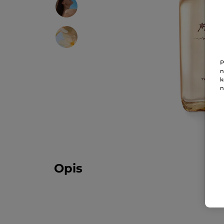
P
n
k
n
Opis