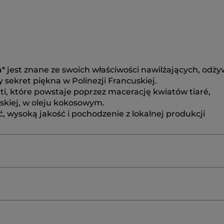
* jest znane ze swoich właściwości nawilżających, odży
 sekret piękna w Polinezji Francuskiej.
ti, które powstaje poprzez macerację kwiatów tiaré,
skiej, w oleju kokosowym.
, wysoką jakość i pochodzenie z lokalnej produkcji
/FRAGRANCE
BUTYL METHOXYDIBENZOYLMETHANE
INNAMYL ALCOHOL
COCOS NUCIFERA (COCONUT) OI
?