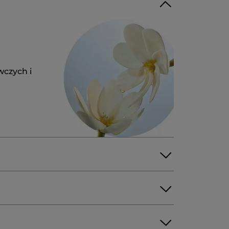
wczych i
BENZYL ALCOHOL
LINALOOL
L