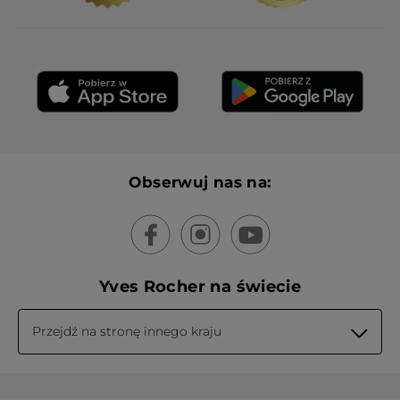
★★★★★
★★★★★
5
naprawdę niezły, pomaga radzić sobie z
z
niedoskonałościami
5
gwiazdek.
Czy ta opinia jest pomocna?
Tak ·
1
Nie ·
0
WCZYTAJ WIĘCEJ
Obserwuj nas na:
Yves Rocher na świecie
Przejdź na stronę innego kraju