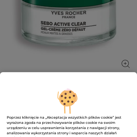
Żel-krem zero niedoskonałości
Wygładza strukturę skóry i zwęża pory
50 ml
Poprzez kliknięcie na „Akceptacja wszystkich plików cookie” jest
wyrażona zgoda na przechowywanie plików cookie na swoim
★★★★★
★★★★★
5.0
(59)
DODAJ RECENZJĘ
urządzeniu w celu usprawnienia korzystania z nawigacji strony,
5
analizowania wykorzystania strony i wsparcia naszych działań
na