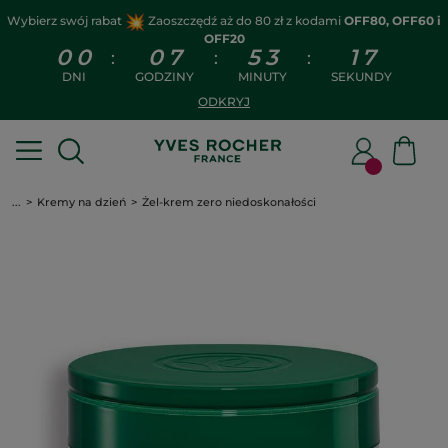
Wybierz swój rabat
Zaoszczędź aż do 80 zł z kodami
OFF80, OFF60 i
OFF20
0
0
0
7
5
3
1
7
:
:
:
DNI
GODZINY
MINUTY
SEKUNDY
ODKRYJ
...
Kremy na dzień
Żel-krem zero niedoskonałości