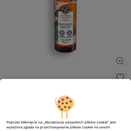
Mgiełka do ciała i włosów Mango &
Kolendra 100 ml
Delikatnie pachnąca mgiełka do włosów i ciała.
100 ml
Poprzez kliknięcie na „Akceptacja wszystkich plików cookie” jest
★★★★★
★★★★★
4.8
(454)
DODAJ RECENZJĘ
wyrażona zgoda na przechowywanie plików cookie na swoim