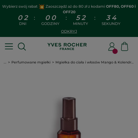
Wybierz swój rabat
Zaoszczędź aż do 80 zł z kodami
OFF80, OFF60 i
OFF20
0
2
0
0
5
2
3
3
:
:
:
DNI
GODZINY
MINUTY
SEKUNDY
ODKRYJ
...
Perfumowane mgiełki
Mgiełka do ciała i włosów Mango & Kolendra 100 ml