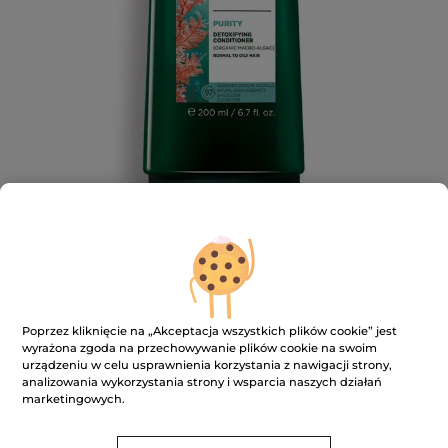
Oczyszczająca odżywka do włosów z
Poprzez kliknięcie na „Akceptacja wszystkich plików cookie” jest
wyrażona zgoda na przechowywanie plików cookie na swoim
makroalgą 200 ml
urządzeniu w celu usprawnienia korzystania z nawigacji strony,
analizowania wykorzystania strony i wsparcia naszych działań
Lśniące i lekkie włosy
marketingowych.
200 ml
★★★★★
★★★★★
4.7
(147)
DODAJ RECENZJĘ