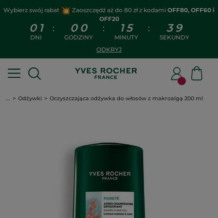
Wybierz swój rabat
Zaoszczędź aż do 80 zł z kodami
OFF80, OFF60 i
OFF20
0
1
0
0
1
5
3
8
:
:
:
DNI
GODZINY
MINUTY
SEKUNDY
ODKRYJ
...
Odżywki
Oczyszczająca odżywka do włosów z makroalgą 200 ml