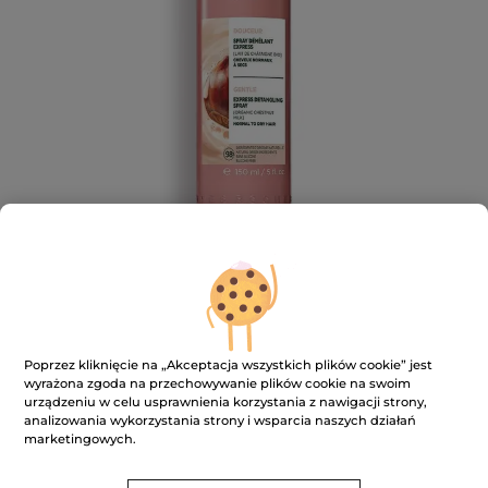
Mleczko w sprayu ułatwiające
Poprzez kliknięcie na „Akceptacja wszystkich plików cookie” jest
rozczesywanie z mlekiem
wyrażona zgoda na przechowywanie plików cookie na swoim
urządzeniu w celu usprawnienia korzystania z nawigacji strony,
kasztanowym bio 150 ml
analizowania wykorzystania strony i wsparcia naszych działań
marketingowych.
Natychmiastowe rozczesanie włosów
150 ml