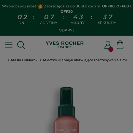
Wybierz swój rabat
Zaoszczędź aż do 80 zł z kodami
OFF80, OFF60 i
OFF20
0
2
0
7
4
3
3
7
:
:
:
DNI
GODZINY
MINUTY
SEKUNDY
ODKRYJ
...
Maski i płukanki
Mleczko w sprayu ułatwiające rozczesywanie z mlekiem kasztanowym bio 150 ml