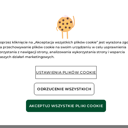
5
gwiazdek.
108.17 zł / 1l
Przeczytaj
recenzje.
Szampon
regenerujący
D
z
karczochem
bio
uzupełniacz
600
Dostawa między
ml
oprzez kliknięcie na „Akceptacja wszystkich plików cookie” jest wyrażona zg
a przechowywanie plików cookie na swoim urządzeniu w celu usprawnienia
Bezpieczna pł
orzystania z nawigacji strony, analizowania wykorzystania strony i wsparcia
aszych działań marketingowych.
Satysfakcja al
Darmowa wysyłka
USTAWIENIA PLIKÓW COOKIE
DOWIEDZ SIĘ W
ODRZUCENIE WSZYSTKICH
AKCEPTUJ WSZYSTKIE PLIKI COOKIE
cza i regeneruje* włosy. Włosy natychmiastowo są
chron
e.
ikonu jest skoncentrowana na
fito-ekstrakcie z karczoc