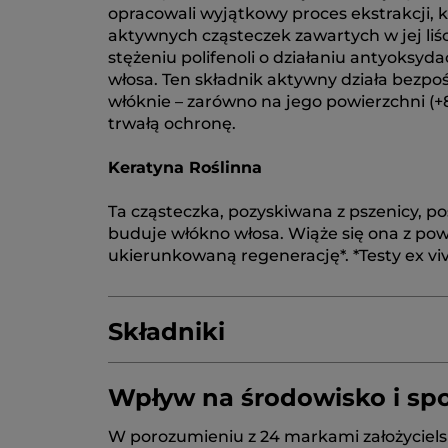
opracowali wyjątkowy proces ekstrakcji, 
aktywnych cząsteczek zawartych w jej li
stężeniu polifenoli o działaniu antyoksy
włosa. Ten składnik aktywny działa bezpo
włóknie – zarówno na jego powierzchni (+8
trwałą ochronę.
Keratyna Roślinna
Ta cząsteczka, pozyskiwana z pszenicy, p
buduje włókno włosa. Wiąże się ona z po
ukierunkowaną regenerację*. *Testy ex vi
Składniki
Wpływ na środowisko i sp
AQUA/WATER/EAU
SODIUM METHYL CO
W porozumieniu z 24 markami założyciels