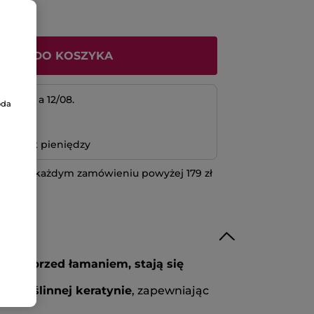
ODAJ DO KOSZYKA
 11/08 a 12/08.
oda
atność
bo zwrot pieniędzy
 przy każdym zamówieniu powyżej 179 zł
IĘCEJ
ione przed łamaniem, stają się
ha i roślinnej keratynie
, zapewniając