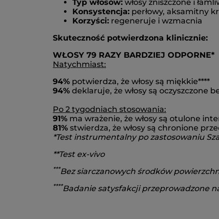
Typ włosów:
włosy zniszczone i łaml
Konsystencja:
perłowy, aksamitny k
Korzyści:
regeneruje i wzmacnia
Skuteczność potwierdzona klinicznie:
WŁOSY 79 RAZY BARDZIEJ ODPORNE*
Natychmiast:
94%
potwierdza, że włosy są miękkie****
94%
deklaruje, że włosy są oczyszczone be
Po 2 tygodniach stosowania:
91%
ma wrażenie, że włosy są otulone inte
81%
stwierdza, że włosy są chronione pr
*Test instrumentalny po zastosowaniu Szam
**Test ex-vivo
***
Bez siarczanowych środków powierzch
****
Badanie satysfakcji przeprowadzone n