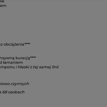
iwe
rem
z obciążenia****
nsywną kuracją****
zed łamaniem
ponu i Maski z tej samej linii
niowo czynnych
a 68 osobach