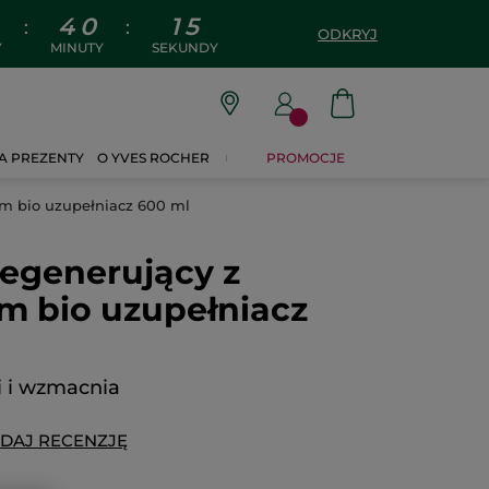
4
0
1
4
:
:
ODKRYJ
Y
MINUTY
SEKUNDY
A PREZENTY
O YVES ROCHER
PROMOCJE
m bio uzupełniacz 600 ml
egenerujący z
m bio uzupełniacz
i i wzmacnia
DAJ RECENZJĘ