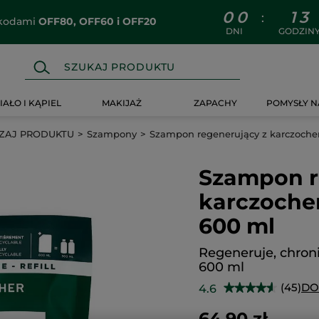
0
0
1
3
:
z kodami
OFF80, OFF60 i OFF20
DNI
GODZIN
IAŁO I KĄPIEL
MAKIJAŻ
ZAPACHY
POMYSŁY N
ZAJ PRODUKTU
Szampony
Szampon regenerujący z karczoche
Szampon r
karczoche
600 ml
Regeneruje, chron
600 ml
(45)
DO
4.6
★★★★★
★★★★★
4.6
na
64.90 zł