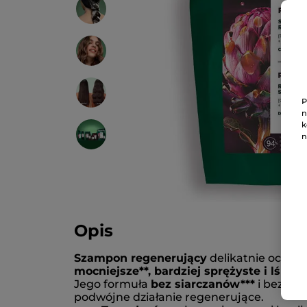
P
n
k
n
Opis
Szampon regenerujący
delikatnie oczysz
mocniejsze**, bardziej sprężyste i lśniąc
Jego formuła
bez siarczanów***
i bez sil
podwójne działanie regenerujące.