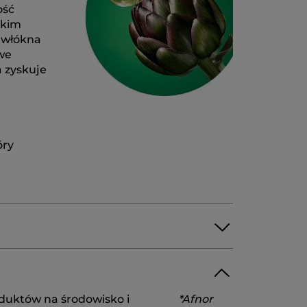
ość
okim
a włókna
 we
a zyskuje
óry
 COCOYL ISETHIONATE
duktów na środowisko i
*Afnor