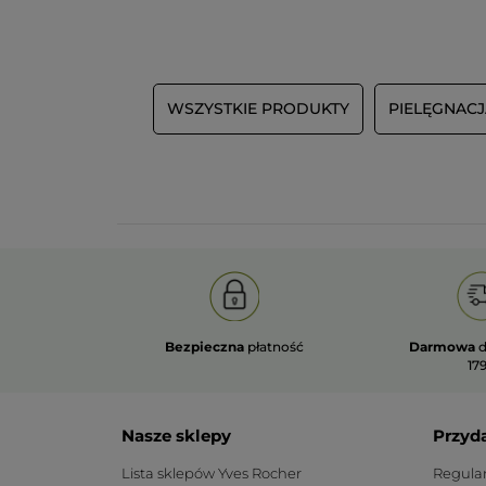
WSZYSTKIE PRODUKTY
PIELĘGNAC
Bezpieczna
płatność
Darmowa
d
179
Nasze sklepy
Przyd
Lista sklepów Yves Rocher
Regula