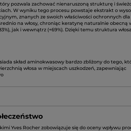
który pozwala zachować nienaruszoną strukturę i śwież
ściach. W wyniku tego procesu powstaje ekstrakt o wys
dacyjnym, znanych ze swoich właściwości ochronnych dl
średnio na włosy, chroniąc keratynę naturalnie obecną
3%), jak i wewnątrz (+69%). Dzięki temu struktura włos
osiada skład aminokwasowy bardzo zbliżony do tego, kt
wierzchnią włosa w miejscach uszkodzeń, zapewniając
vo
ołeczeństwo
COYL TAURATE
COCAMIDOPROPYL BETAINE
SODIUM
kimi Yves Rocher zobowiązuje się do oceny wpływu pro