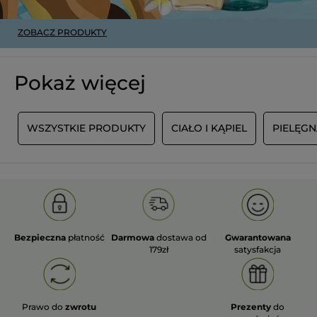
ZOBACZ PRODUKTY
Pokaż więcej
Y
WSZYSTKIE PRODUKTY
CIAŁO I KĄPIEL
PIELĘG
Bezpieczna
płatność
Darmowa
dostawa od
Gwarantowana
179zł
satysfakcja
Prawo do
zwrotu
Prezenty
do