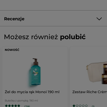
Recenzje
Napisz pierwszą recenzję!
Brak
ocen
★★★★★
★★★★★
Możesz również
polubić
Brak
ocen
Zestaw
DODAJ RECENZJĘ
NOWOŚĆ
Monoï
Żel do mycia rąk Monoï 190 ml
Zestaw Riche Crè
Butelka z pompką
190 ml
(218)
(1)