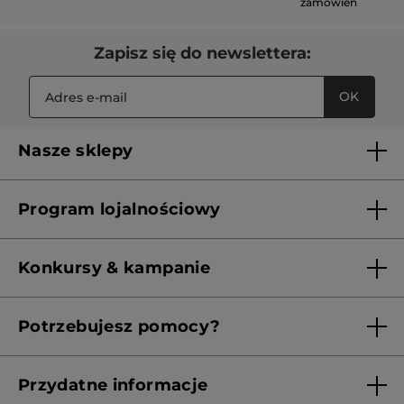
zamówień
Zapisz się do newslettera:
OK
Nasze sklepy
Lista sklepów Yves Rocher
Program lojalnościowy
Franczyza
Regulamin programu lojalnościowego
Konkursy & kampanie
Aktualne Warunki Promocji
Potrzebujesz pomocy?
Skontaktuj się z nami
Przydatne informacje