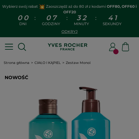
Wybierz swój rabat
Zaoszczędź aż do 80 zł z kodami
OFF80, OFF60 i
OFF20
0
0
0
7
3
2
4
1
:
:
:
DNI
GODZINY
MINUTY
SEKUNDY
ODKRYJ
Strona główna
CIAŁO I KĄPIEL
Zestaw Monoï
NOWOŚĆ