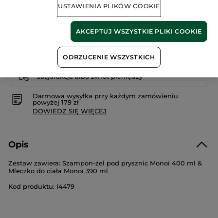
USTAWIENIA PLIKÓW COOKIE
DODAJ DO KOSZYKA
AKCEPTUJ WSZYSTKIE PLIKI COOKIE
Dostawa między 11/08 a 12/08.
ODRZUCENIE WSZYSTKICH
Bezpieczna płatność
Satysfakcja albo zwrot pieniędzy
Darmowa wysyłka przy każdym zamówieniu
powyżej 179 zł
DOWIEDZ SIĘ WIĘCEJ
Opis
Zestaw zawiera: Szampon-żel pod prysznic Monoï 400 ml &
Mleczko do ciała Monoï 390 ml
Kod produktu: I4479