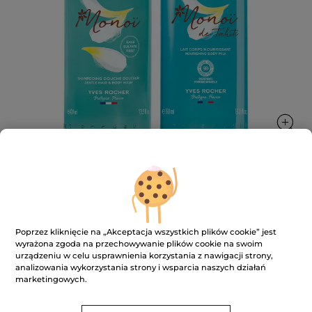
Zestaw Monoï
Idealny zestaw na egzotyczne lato.
Poprzez kliknięcie na „Akceptacja wszystkich plików cookie” jest
wyrażona zgoda na przechowywanie plików cookie na swoim
★★★★★
★★★★★
DODAJ RECENZJĘ
urządzeniu w celu usprawnienia korzystania z nawigacji strony,
Brak
analizowania wykorzystania strony i wsparcia naszych działań
ocen
80.80 zł
marketingowych.
Zestaw
Monoï