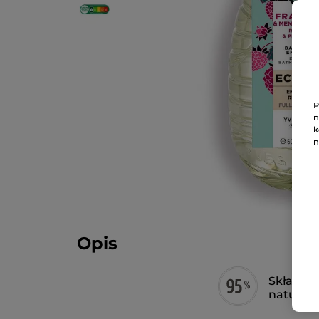
P
n
k
n
Opis
Składnik
natural