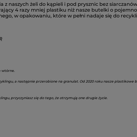
 z naszych żeli do kąpieli i pod prysznic bez siarczan
rający 4 razy mniej plastiku niż nasze butelki o pojemno
ego, w opakowaniu, które w pełni nadaje się do recykl
ę
 wtórne.
klingu, a następnie przerobione na granulat. Od 2020 roku nasze plastikowe bu
gu, przyczyniasz się do tego, że otrzymują one drugie życie.