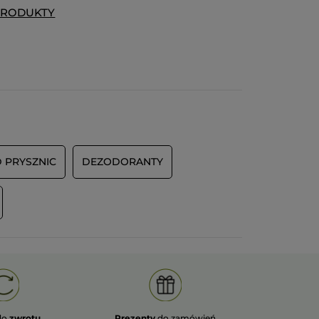
PRODUKTY
Wiadomość opublikowana przez yves-rocher.fr
ĘCEJ
 PRYSZNIC
DEZODORANTY
do
zwrotu
Prezenty
do zamówień