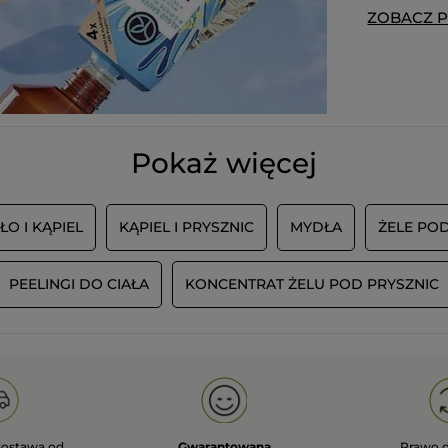
ZOBACZ 
Wiadomość opublikowana przez yves-rocher.fr
WCZYTAJ WI
Pokaż więcej
ŁO I KĄPIEL
KĄPIEL I PRYSZNIC
MYDŁA
ŻELE POD
PEELINGI DO CIAŁA
KONCENTRAT ŻELU POD PRYSZNIC
ostawa od
Gwarantowana
Prawo 