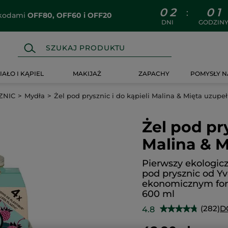
0
2
0
1
:
z kodami
OFF80, OFF60 i OFF20
DNI
GODZIN
IAŁO I KĄPIEL
MAKIJAŻ
ZAPACHY
POMYSŁY N
ZNIC
Mydła
Żel pod prysznic i do kąpieli Malina & Mięta uzupe
Żel pod pry
Malina & M
Pierwszy ekologicz
pod prysznic od Yv
ekonomicznym for
600 ml
(282)
D
4.8
★★★★★
★★★★★
4.8
na