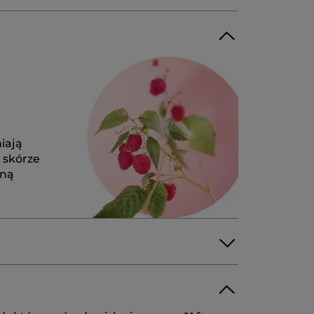
iają
ć skórze
łną
SODIUM METHYL COCOYL TAURATE