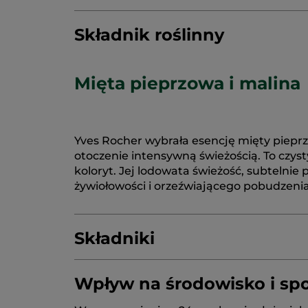
Składnik roślinny
Mięta pieprzowa i malina
Yves Rocher wybrała esencję mięty pieprz
otoczenie intensywną świeżością. To czyst
koloryt. Jej lodowata świeżość, subtelnie
żywiołowości i orzeźwiającego pobudzenia
Składniki
Wpływ na środowisko i sp
AQUA/WATER/EAU
COCAMIDOPROPYL 