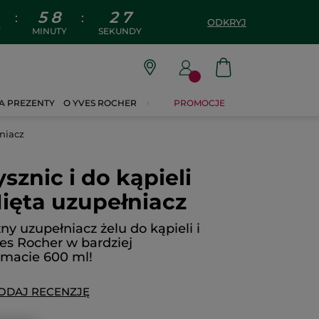
5
8
2
6
:
:
ODKRYJ
Y
MINUTY
SEKUNDY
A PREZENTY
O YVES ROCHER
PROMOCJE
łniacz
sznic i do kąpieli
ięta uzupełniacz
ny uzupełniacz żelu do kąpieli i
es Rocher w bardziej
macie 600 ml!
ODAJ RECENZJĘ