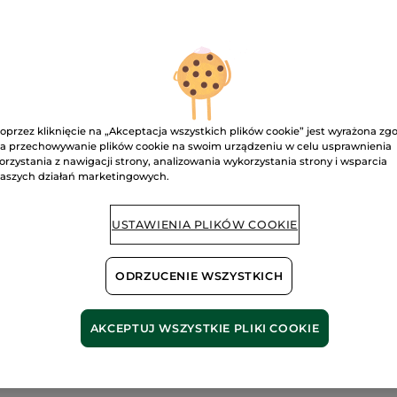
42.90 zł
5
gwiazdek.
71.50 zł / 1l
Przeczytaj
recenzje.
Żel
pod
D
prysznic
i
do
kąpieli
Malina
Dostawa między
oprzez kliknięcie na „Akceptacja wszystkich plików cookie” jest wyrażona zg
&
Mięta
a przechowywanie plików cookie na swoim urządzeniu w celu usprawnienia
uzupełniacz
Bezpieczna pł
orzystania z nawigacji strony, analizowania wykorzystania strony i wsparcia
aszych działań marketingowych.
Satysfakcja al
Darmowa wysyłka
USTAWIENIA PLIKÓW COOKIE
DOWIEDZ SIĘ W
ODRZUCENIE WSZYSTKICH
AKCEPTUJ WSZYSTKIE PLIKI COOKIE
i pochodzenia
Bez s
nego