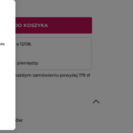
ODAJ DO KOSZYKA
 11/08 a 12/08.
oda
atność
bo zwrot pieniędzy
 przy każdym zamówieniu powyżej 179 zł
IĘCEJ
iarczanów