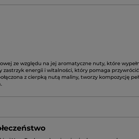
owej ze względu na jej aromatyczne nuty, które wypełn
y zastrzyk energii i witalności, który pomaga przywróci
 połączona z cierpką nutą maliny, tworzy kompozycję pe
.
ołeczeństwo
BETAINE
GLYCERIN
SODIUM COCOYL ISETHIONATE