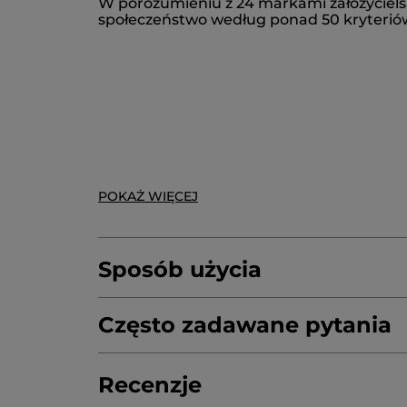
W porozumieniu z 24 markami założyciels
DECYL GLUCOSIDE
PARFUM/FRAGRAN
społeczeństwo według ponad 50 kryteriów,
RUBUS IDAEUS (RASPBERRY) FRUIT EXTR
* Składniki pochodzenia naturalnego
* Składniki syntetyczne
POKAŻ WIĘCEJ
Sposób użycia
Często zadawane pytania
Dlaczego warto przyjąć eko-napełniacz B
Recenzje
Ekologiczne napełnianie 600 ml składa się