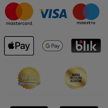
Sposoby dostawy
Najczęstsze pytania
Upominki firmowe