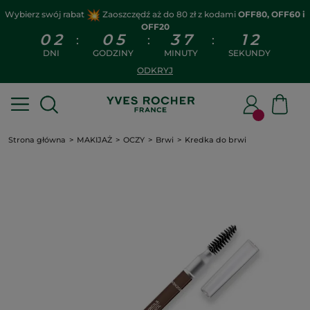
Wybierz swój rabat
Zaoszczędź aż do 80 zł z kodami
OFF80, OFF60 i
OFF20
0
2
0
5
3
7
1
1
:
:
:
DNI
GODZINY
MINUTY
SEKUNDY
ODKRYJ
Strona główna
MAKIJAŻ
OCZY
Brwi
Kredka do brwi