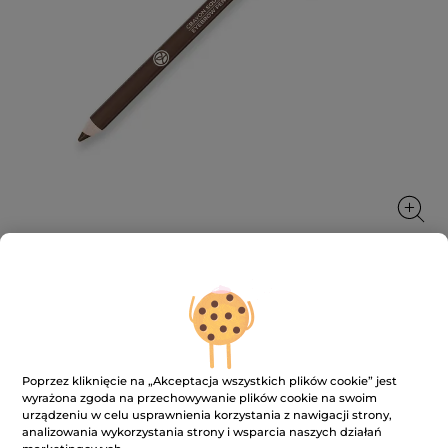
Kredka do brwi
Naturalnie wypełnione brwi
1 g
Poprzez kliknięcie na „Akceptacja wszystkich plików cookie” jest
wyrażona zgoda na przechowywanie plików cookie na swoim
★★★★★
★★★★★
4.1
(229)
DODAJ RECENZJĘ
urządzeniu w celu usprawnienia korzystania z nawigacji strony,
4.1
analizowania wykorzystania strony i wsparcia naszych działań
na