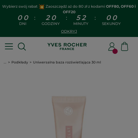
Wybierz swój rabat
Zaoszczędź aż do 80 zł z kodami
OFF80, OFF60 i
OFF20
0
0
2
0
5
1
5
9
:
:
:
DNI
GODZINY
MINUTY
SEKUNDY
ODKRYJ
...
Podkłady
Uniwersalna baza rozświetlająca 30 ml