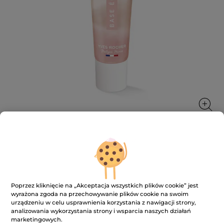
Uniwersalna baza rozświetlająca 30
ml
Poprzez kliknięcie na „Akceptacja wszystkich plików cookie” jest
Przygotowuje do makijażu i rozświetla
wyrażona zgoda na przechowywanie plików cookie na swoim
30 ml
urządzeniu w celu usprawnienia korzystania z nawigacji strony,
analizowania wykorzystania strony i wsparcia naszych działań
★★★★★
★★★★★
4.5
(408)
DODAJ RECENZJĘ
marketingowych.