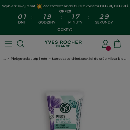
Wybierz swój rabat
Zaoszczędź aż do 80 zł z kodami
OFF80, OFF60 i
OFF20
0
1
1
9
1
7
2
9
:
:
:
DNI
GODZINY
MINUTY
SEKUNDY
ODKRYJ
...
Pielęgnacja stóp i nóg
Łagodząco-chłodzący żel do stóp Mięta bio & Malwa bio