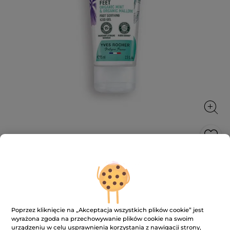
Łagodząco-chłodzący żel do stóp
Mięta bio & Malwa bio
Natychmiastowy efekt chłodzenia: łagodzi
dyskomfort i ciepło
Poprzez kliknięcie na „Akceptacja wszystkich plików cookie” jest
75 ml
wyrażona zgoda na przechowywanie plików cookie na swoim
urządzeniu w celu usprawnienia korzystania z nawigacji strony,
★★★★★
★★★★★