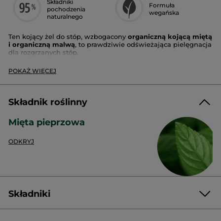
Składniki
Formuła
pochodzenia
wegańska
naturalnego
Ten kojący żel do stóp, wzbogacony
organiczną kojącą miętą
i organiczną malwą
, to prawdziwie odświeżająca pielęgnacja
dla rozgrzanych stóp.
Dzięki natychmiastowemu efektowi odświeżenia (-2°C przy
POKAŻ WIĘCEJ
aplikacji**), ten żel zapewnia natychmiastową i długotrwałą
ulgę.
Rodzaj skóry
: każdy rodzaj skóry
Składnik roślinny
Konsystencja
: żel
Korzyści
: zmniejszenie uczucia dyskomfortu i gorąca
Mięta pieprzowa
Rezultaty
ODKRYJ
Natychmiastowe
89% badanych twierdzi, że uczucie przegrzanych stóp zostało
złagodzone
89% twierdzi, że produkt odświeża rozgrzane stopy
Składniki
Po 28 dniach
95% osób twierdzi, że skóra jest zmiękczona i wygładzona