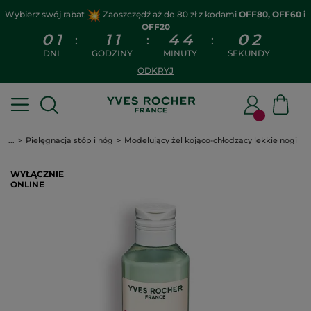
Wybierz swój rabat
Zaoszczędź aż do 80 zł z kodami
OFF80, OFF60 i
OFF20
0
1
1
1
4
4
0
2
:
:
:
DNI
GODZINY
MINUTY
SEKUNDY
ODKRYJ
...
Pielęgnacja stóp i nóg
Modelujący żel kojąco-chłodzący lekkie nogi
WYŁĄCZNIE
ONLINE