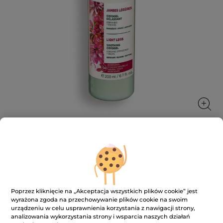
Modelujący żel kojąco-chłodzący
lekkie nogi
Nogi stają się pełne energii i komfortu, skóra jest
Poprzez kliknięcie na „Akceptacja wszystkich plików cookie” jest
miękka i nawilżona
wyrażona zgoda na przechowywanie plików cookie na swoim
200 ml
urządzeniu w celu usprawnienia korzystania z nawigacji strony,
analizowania wykorzystania strony i wsparcia naszych działań
★★★★★
★★★★★