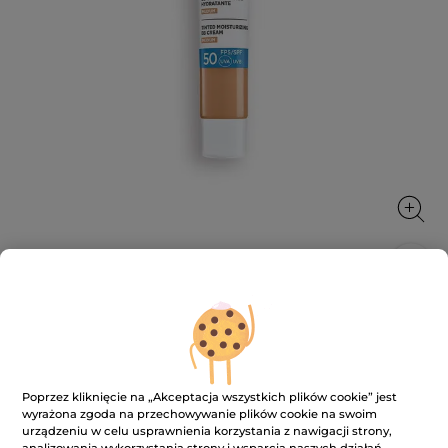
Nawilżający krem BB SPF 50 średni 40
ml
Wyrównuje koloryt, rozświetla i chroni
Poprzez kliknięcie na „Akceptacja wszystkich plików cookie” jest
40 ml
wyrażona zgoda na przechowywanie plików cookie na swoim
★★★★★
★★★★★
3.5
urządzeniu w celu usprawnienia korzystania z nawigacji strony,
(84)
DODAJ RECENZJĘ
analizowania wykorzystania strony i wsparcia naszych działań