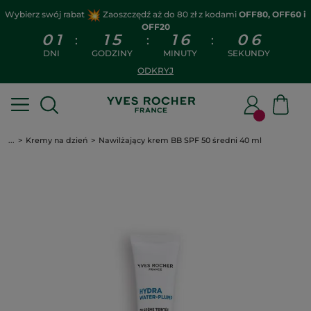
Wybierz swój rabat
Zaoszczędź aż do 80 zł z kodami
OFF80, OFF60 i
OFF20
0
1
1
5
1
6
0
5
:
:
:
DNI
GODZINY
MINUTY
SEKUNDY
ODKRYJ
...
Kremy na dzień
Nawilżający krem BB SPF 50 średni 40 ml