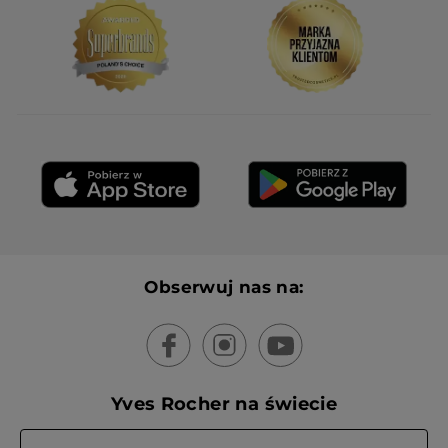
Otrzymałem(-am) bonus w zamian za
Nie
wystawienie tej recenzji.
Polecam ten produkt
Nie
Wiadomość opublikowana przez yves-rocher.fr
F
·
18 dni temu
Odpowiedź od yves-rocher.fr:
Bonjour,
Nous sommes désolés que la BB
Crème Teintée Hydratante ne vous
convienne pas de par la texture;
n'hésitez pas à contacter nos
Obserwuj nas na:
Conseillères-Beauté pour des
conseils produits, au 0805 02 30 40
(appel et service gratuits).
Nous prenons note de votre
déception quant à la suppression de
la version précédente et en faisons
Yves Rocher na świecie
part à l'équipe Produits.
A bientôt !