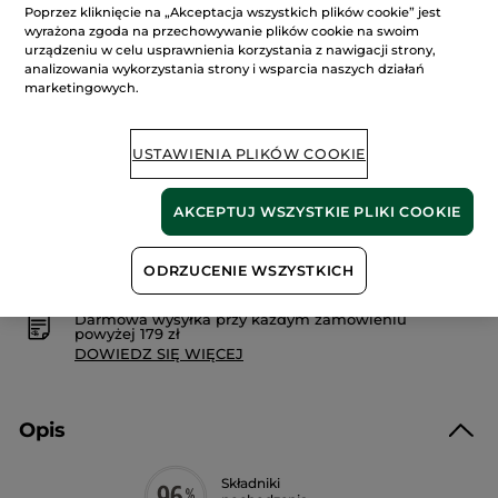
4.6
Poprzez kliknięcie na „Akceptacja wszystkich plików cookie” jest
na
38.90 zł
54.90 zł
-29%
wyrażona zgoda na przechowywanie plików cookie na swoim
5
gwiazdek.
urządzeniu w celu usprawnienia korzystania z nawigacji strony,
518.67 zł / 1l
Przeczytaj
analizowania wykorzystania strony i wsparcia naszych działań
recenzje.
marketingowych.
Maska
intensywnie
DODAJ DO KOSZYKA
nawilżająca
&
Krem
USTAWIENIA PLIKÓW COOKIE
na
noc
75
Dostawa między 11/08 a 12/08.
ml
AKCEPTUJ WSZYSTKIE PLIKI COOKIE
Bezpieczna płatność
ODRZUCENIE WSZYSTKICH
Satysfakcja albo zwrot pieniędzy
Darmowa wysyłka przy każdym zamówieniu
powyżej 179 zł
DOWIEDZ SIĘ WIĘCEJ
Opis
Składniki