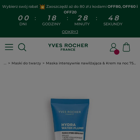
Wybierz swój rabat
Zaoszczędź aż do 80 zł z kodami
OFF80, OFF60 i
OFF20
0
0
1
8
2
8
4
7
:
:
:
DNI
GODZINY
MINUTY
SEKUNDY
ODKRYJ
...
Maski do twarzy
Maska intensywnie nawilżająca & Krem na noc 75 ml