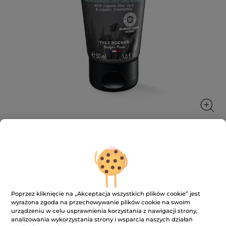
Krem do twarzy i do krótkiego zarostu
Nawilża, odświeża skórę i zmiękcza zarost.
50 ml
Poprzez kliknięcie na „Akceptacja wszystkich plików cookie” jest
wyrażona zgoda na przechowywanie plików cookie na swoim
★★★★★
★★★★★
4.8
(437)
DODAJ RECENZJĘ
urządzeniu w celu usprawnienia korzystania z nawigacji strony,
4.8
analizowania wykorzystania strony i wsparcia naszych działań
na