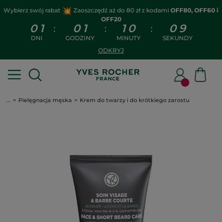
Wybierz swój rabat
Zaoszczędź aż do 80 zł z kodami
OFF80, OFF60 i
OFF20
0
1
0
1
1
0
0
8
:
:
:
DNI
GODZINY
MINUTY
SEKUNDY
ODKRYJ
...
Pielęgnacja męska
Krem do twarzy i do krótkiego zarostu