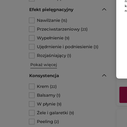
n
k
Efekt pielęgnacyjny
n
Nawilżanie
(
)
15
Przeciwstarzeniowy
(
)
23
Wypełnienie
(
)
9
Pun
Ujędrnienie i podniesienie
(
)
3
ni
Tuba
Rozjaśniający
(
)
1
Pokaż więcej
5290.
52
Konsystencja
Krem
(
)
22
Balsamy
(
)
1
W płynie
(
)
9
Żele i galaretki
(
)
9
Peeling
(
)
2