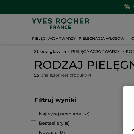
-
PIELĘGNACJA TWARZY
PIELĘGNACJA WŁOSÓW
C
Strona główna
PIELĘGNACJA TWARZY
ROD
RODZAJ PIELĘG
53
znaleziony(e) produkt(y)
Filtruj wyniki
Najwyżej oceniane
(
)
52
Bestsellery
(
)
5
P
Nowości
(
)
3