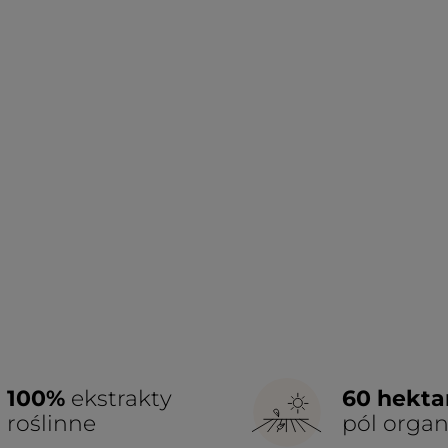
100%
ekstrakty
60 hekt
roślinne
pól orga