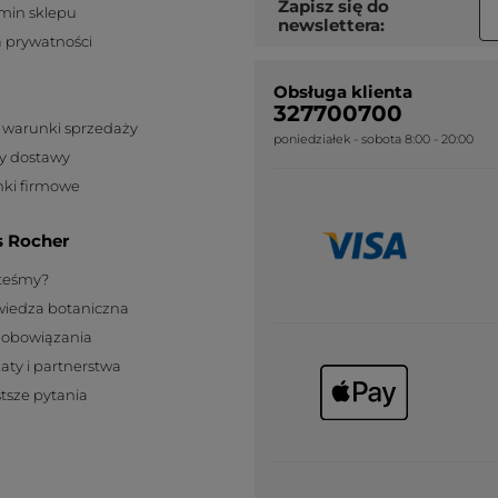
Zapisz się do
min sklepu
newslettera:
a prywatności
Obsługa klienta
327700700
 warunki sprzedaży
poniedziałek - sobota 8:00 - 20:00
y dostawy
ki firmowe
s Rocher
steśmy?
wiedza botaniczna
zobowiązania
katy i partnerstwa
tsze pytania