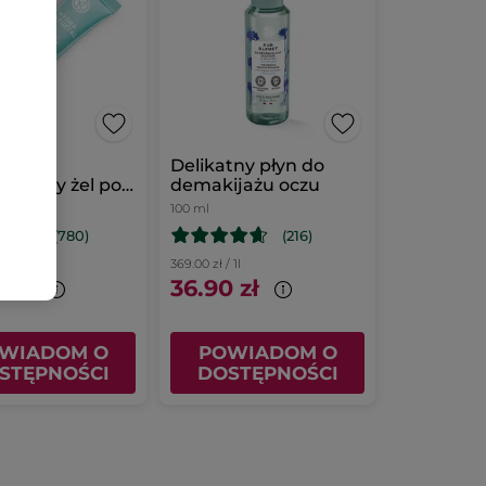
ająco-
Delikatny płyn do
etlający żel pod
demakijażu oczu
100 ml
(780)
(216)
/ 1l
369.00 zł / 1l
 zł
36.90 zł
WIADOM O
POWIADOM O
STĘPNOŚCI
DOSTĘPNOŚCI