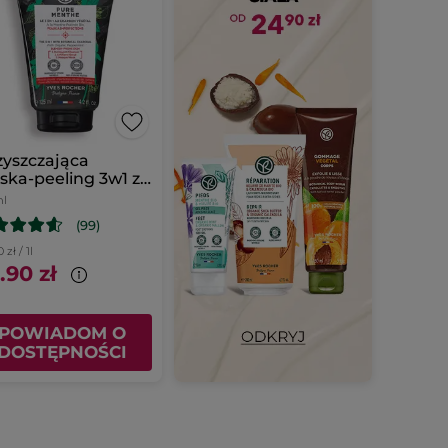
yszczająca
ka-peeling 3w1 z
ślinnym węglem
ml
(99)
 zł / 1l
.90 zł
POWIADOM O
DOSTĘPNOŚCI