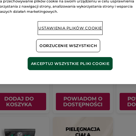
a przechowywanie plików cookie na swoim urządzeniu w celu usprawnienia
orzystania z nawigacji strony, analizowania wykorzystania strony i wsparcia
aszych działań marketingowych.
USTAWIENIA PLIKÓW COOKIE
ODRZUCENIE WSZYSTKICH
ktowy żel przeciw
Przeciwzmarszczkowy
Nawilż
edoskonałościom
krem regenerujący
rozświ
na dzień i na noc &
oczy
10 ml
Tubka
30 ml
15 ml
maska na noc
AKCEPTUJ WSZYSTKIE PLIKI COOKIE
(151)
(1)
00 zł / 1l
258.34 zł / 100ml
4333.34 zł 
.90 zł
77.50 zł
65.00
155.00 zł
DODAJ DO
POWIADOM O
PO
KOSZYKA
DOSTĘPNOŚCI
DO