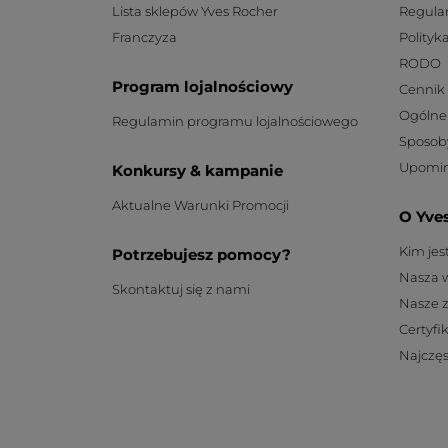
Lista sklepów Yves Rocher
Regula
Franczyza
Polityk
RODO
Program lojalnościowy
Cennik
Ogólne
Regulamin programu lojalnościowego
Sposob
Upomin
Konkursy & kampanie
Aktualne Warunki Promocji
O Yve
Kim je
Potrzebujesz pomocy?
Nasza 
Skontaktuj się z nami
Nasze 
Certyfi
Najczęs