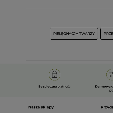
PIELĘGNACJA TWARZY
PRZ
Bezpieczna
płatność
Darmowa
d
179
Nasze sklepy
Przyd