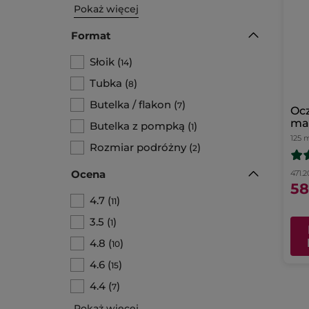
Pokaż więcej
Format
Słoik
(
)
14
Tubka
(
)
8
Butelka / flakon
(
)
7
Ocz
mas
Butelka z pompką
(
)
1
ro
125 
Rozmiar podróżny
(
)
2
Ocena
471.20
58
4.7
(
)
11
3.5
(
)
1
4.8
(
)
10
4.6
(
)
15
4.4
(
)
7
Pokaż więcej