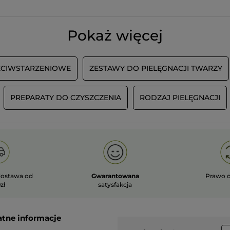
Pokaż więcej
ECIWSTARZENIOWE
ZESTAWY DO PIELĘGNACJI TWARZY
PREPARATY DO CZYSZCZENIA
RODZAJ PIELĘGNACJI
ostawa od
Gwarantowana
Prawo 
zł
satysfakcja
atne informacje