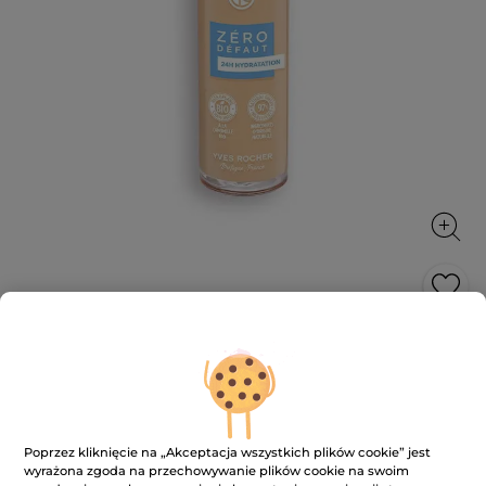
Podkład zero niedoskonałości 30 ml
Jednolita i nawilżona skóra przez cały dzień!
30 ml
★★★★★
★★★★★
4.2
(277)
DODAJ RECENZJĘ
Poprzez kliknięcie na „Akceptacja wszystkich plików cookie” jest
4.2
wyrażona zgoda na przechowywanie plików cookie na swoim
na