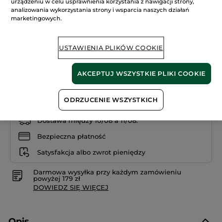
109.00 zł
urządzeniu w celu usprawnienia korzystania z nawigacji strony,
5
analizowania wykorzystania strony i wsparcia naszych działań
gwiazdek.
3633.34 zł / 1l
Przeczytaj
marketingowych.
recenzje.
PODKŁAD
+14
ZERO
NIEDOSKONAŁOŚCI
USTAWIENIA PLIKÓW COOKIE
Beige 150
AKCEPTUJ WSZYSTKIE PLIKI COOKIE
DODAJ DO KOSZYKA
ODRZUCENIE WSZYSTKICH
Dostawa między 10/08 a 11/08.
Bezpieczna płatność
Satysfakcja albo zwrot pieniędzy
Darmowa wysyłka przy każdym zamówieniu
powyżej 179 zł
DOWIEDZ SIĘ WIĘCEJ
Opis