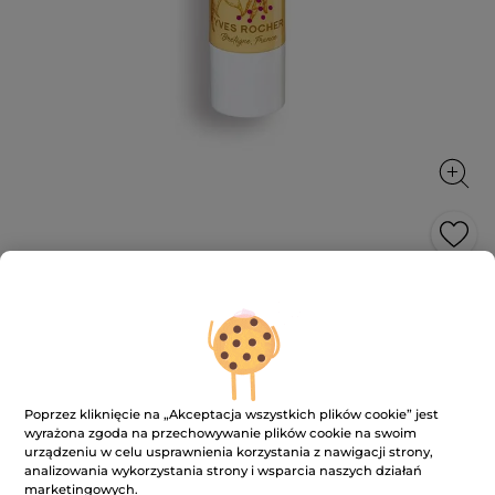
Balsam do ust Wanilia 4,8 g
Usta są podkreślone i odżywione.
4.8 g
★★★★★
★★★★★
4.7
(619)
DODAJ RECENZJĘ
Poprzez kliknięcie na „Akceptacja wszystkich plików cookie” jest
4.7
na
wyrażona zgoda na przechowywanie plików cookie na swoim
17.90 zł
5
urządzeniu w celu usprawnienia korzystania z nawigacji strony,
gwiazdek.
3729.17 zł / 1kg
analizowania wykorzystania strony i wsparcia naszych działań
Przeczytaj
marketingowych.
recenzje.