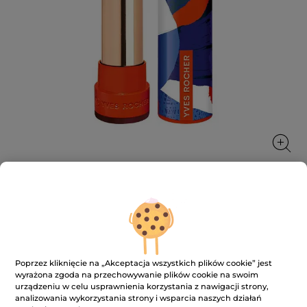
Pomadka do ust matowa
Pomadka do ust matowa – idealne połączenie
matowego krycia, komfortu i pielęgnacji.
Poprzez kliknięcie na „Akceptacja wszystkich plików cookie” jest
3.7 g
wyrażona zgoda na przechowywanie plików cookie na swoim
urządzeniu w celu usprawnienia korzystania z nawigacji strony,
★★★★★
★★★★★
3.9
(88)
DODAJ RECENZJĘ
analizowania wykorzystania strony i wsparcia naszych działań
3.9