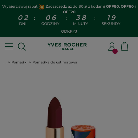
Wybierz swój rabat
Zaoszczędź aż do 80 zł z kodami
OFF80, OFF60 i
OFF20
0
2
0
6
3
8
1
8
:
:
:
DNI
GODZINY
MINUTY
SEKUNDY
ODKRYJ
...
Pomadki
Pomadka do ust matowa