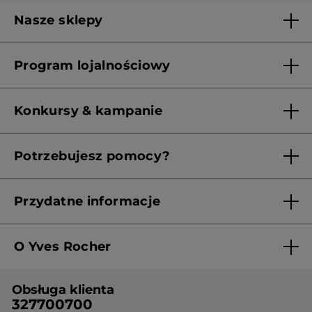
Nasze sklepy
Lista sklepów Yves Rocher
Program lojalnościowy
Franczyza
Regulamin programu lojalnościowego
Konkursy & kampanie
Aktualne Warunki Promocji
Potrzebujesz pomocy?
Skontaktuj się z nami
Przydatne informacje
Regulamin sklepu
O Yves Rocher
Polityka prywatności
Kim jesteśmy?
RODO
Obsługa klienta
Nasza wiedza botaniczna
Cennik
327700700