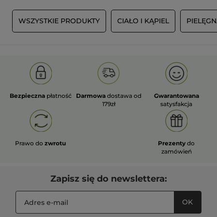
Y
WSZYSTKIE PRODUKTY
CIAŁO I KĄPIEL
PIELĘGN
Bezpieczna
płatność
Darmowa
dostawa od
Gwarantowana
179zł
satysfakcja
Prawo do
zwrotu
Prezenty
do
zamówień
Zapisz się do newslettera:
OK