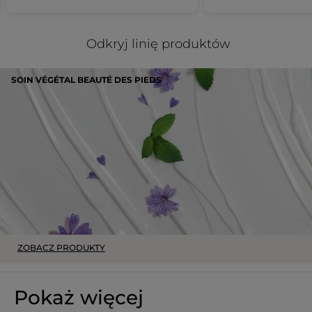
Wyrzuć tubkę wraz z nakrętką do pojemnika na surowce
wtórne.
Odkryj linię produktów
Format :
Tubka
Kod produktu: F19280
SOIN VÉGÉTAL BEAUTÉ DES PIEDS
ZOBACZ PRODUKTY
Pokaż więcej