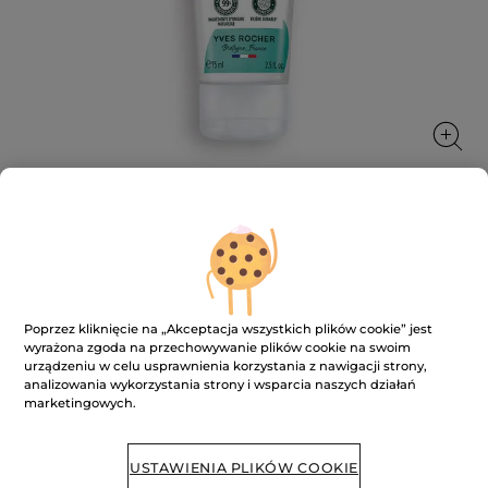
Regenerujący balsam do stóp Mięta
bio & Malwa bio
★★★★★
★★★★★
Poprzez kliknięcie na „Akceptacja wszystkich plików cookie” jest
DODAJ RECENZJĘ
wyrażona zgoda na przechowywanie plików cookie na swoim
Brak
urządzeniu w celu usprawnienia korzystania z nawigacji strony,
ocen
analizowania wykorzystania strony i wsparcia naszych działań
marketingowych.
BRAK W MAGAZYNIE
USTAWIENIA PLIKÓW COOKIE