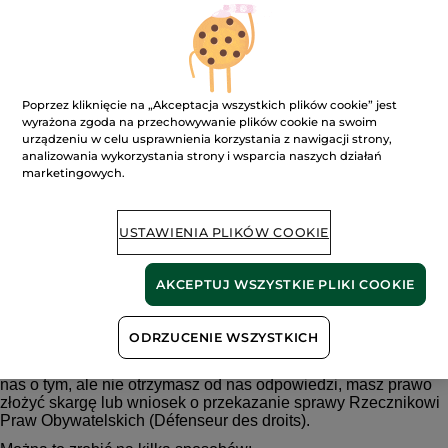
Technologie wykorzystane do stworzenia aplikacji
mobilnej
React Native
HTML5
Poprzez kliknięcie na „Akceptacja wszystkich plików cookie” jest
CSS
wyrażona zgoda na przechowywanie plików cookie na swoim
urządzeniu w celu usprawnienia korzystania z nawigacji strony,
Javascript
analizowania wykorzystania strony i wsparcia naszych działań
marketingowych.
Informacje zwrotne i kontakt
Jeśli nie masz dostępu do jakiejś treści lub usługi, możesz
skontaktować się z naszym
działem obsługi klienta
, aby
USTAWIENIA PLIKÓW COOKIE
uzyskać informacje o dostępnej alternatywie lub otrzymać treść
w innej formie.
AKCEPTUJ WSZYSTKIE PLIKI COOKIE
Środki odwoławcze
ODRZUCENIE WSZYSTKICH
Jeśli zauważysz problem z dostępnością, który uniemożliwia
Ci dostęp do treści lub funkcji aplikacji mobilnej, poinformujesz
nas o tym, ale nie otrzymasz od nas odpowiedzi, masz prawo
złożyć skargę lub wniosek o przekazanie sprawy Rzecznikowi
Praw Obywatelskich (Défenseur des droits).