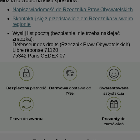
Można to zrobić na kilka sposobów:
Napisz wiadomość do Rzecznika Praw Obywatelskich
Skontaktuj się z przedstawicielem Rzecznika w swoim
regionie
Wyślij list pocztą (bezpłatnie, nie trzeba naklejać
znaczka):
Défenseur des droits (Rzecznik Praw Obywatelskich)
Libre réponse 71120
75342 Paris CEDEX 07
Bezpieczna
płatność
Darmowa
dostawa od
Gwarantowana
179zł
satysfakcja
Prawo do
zwrotu
Prezenty
do
zamówień