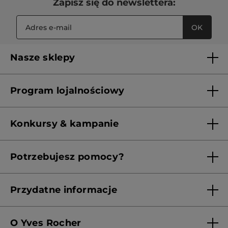
Zapisz się do newslettera:
OK
Nasze sklepy
Lista sklepów Yves Rocher
Program lojalnościowy
Franczyza
Regulamin programu lojalnościowego
Konkursy & kampanie
Aktualne Warunki Promocji
Potrzebujesz pomocy?
Skontaktuj się z nami
Przydatne informacje
Regulamin sklepu
O Yves Rocher
Polityka prywatności