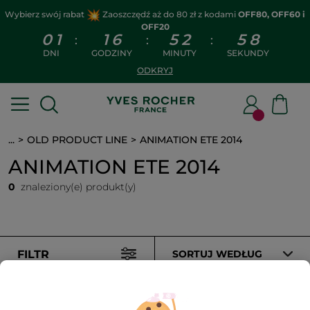
Wybierz swój rabat
Zaoszczędź aż do 80 zł z kodami
OFF80, OFF60 i
OFF20
0
1
1
6
5
2
5
8
:
:
:
DNI
GODZINY
MINUTY
SEKUNDY
ODKRYJ
...
OLD PRODUCT LINE
ANIMATION ETE 2014
ANIMATION ETE 2014
0
znaleziony(e) produkt(y)
FILTR
SORTUJ WEDŁUG