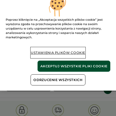
Poprzez kliknięcie na „Akceptacja wszystkich plików cookie” jest
wyrażona zgoda na przechowywanie plików cookie na swoim
urządzeniu w celu usprawnienia korzystania z nawigacji strony,
analizowania wykorzystania strony i wsparcia naszych działań
marketingowych.
100%
ekstrakty
60 hektarów
roślinne
pól organicznych
USTAWIENIA PLIKÓW COOKIE
Pokaż więcej
AKCEPTUJ WSZYSTKIE PLIKI COOKIE
ODRZUCENIE WSZYSTKICH
S
OLD PRODUCT LINE
LES DEODORANTS NAT.
SA