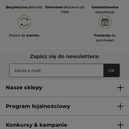
Bezpieczna
płatność
Darmowa
dostawa od
Gwarantowana
179zł
satysfakcja
Prawo do
zwrotu
Prezenty
do
zamówień
Zapisz się do newslettera:
OK
Nasze sklepy
Lista sklepów Yves Rocher
Program lojalnościowy
Franczyza
Regulamin programu lojalnościowego
Konkursy & kampanie