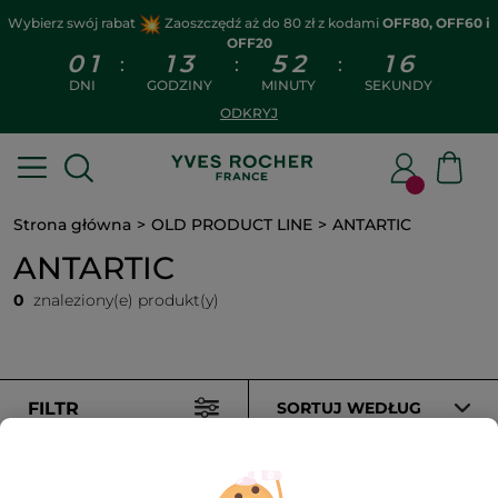
Wybierz swój rabat
Zaoszczędź aż do 80 zł z kodami
OFF80, OFF60 i
OFF20
0
1
1
3
5
2
1
6
:
:
:
DNI
GODZINY
MINUTY
SEKUNDY
ODKRYJ
Strona główna
OLD PRODUCT LINE
ANTARTIC
ANTARTIC
0
znaleziony(e) produkt(y)
FILTR
SORTUJ WEDŁUG