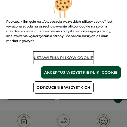
Poprzez kliknięcie na „Akceptacja wszystkich plików cookie” jest
wyrażona zgoda na przechowywanie plików cookie na swoim
urządzeniu w celu usprawnienia korzystania z nawigacji strony,
analizowania wykorzystania strony i wsparcia naszych działań
marketingowych.
100%
ekstrakty
60 hektarów
roślinne
pól organicznych
USTAWIENIA PLIKÓW COOKIE
Pokaż więcej
AKCEPTUJ WSZYSTKIE PLIKI COOKIE
ODRZUCENIE WSZYSTKICH
S
OLD PRODUCT LINE
LES DEODORANTS NAT.
SA