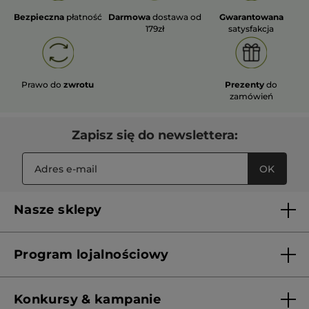
Bezpieczna
płatność
Darmowa
dostawa od
Gwarantowana
179zł
satysfakcja
Prawo do
zwrotu
Prezenty
do
zamówień
Zapisz się do newslettera:
OK
Nasze sklepy
Lista sklepów Yves Rocher
Program lojalnościowy
Franczyza
Regulamin programu lojalnościowego
Konkursy & kampanie