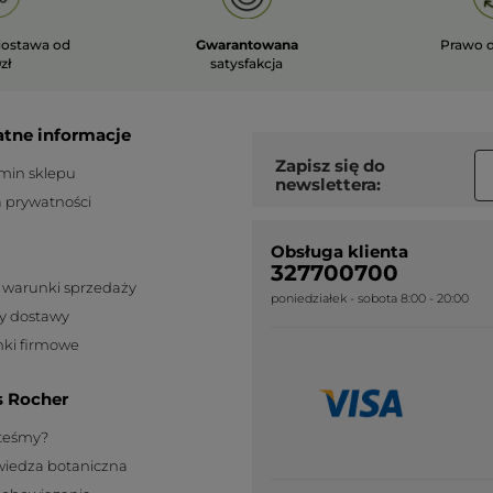
ostawa od
Gwarantowana
Prawo 
zł
satysfakcja
atne informacje
Zapisz się do
min sklepu
newslettera:
a prywatności
Obsługa klienta
327700700
 warunki sprzedaży
poniedziałek - sobota 8:00 - 20:00
y dostawy
ki firmowe
s Rocher
steśmy?
wiedza botaniczna