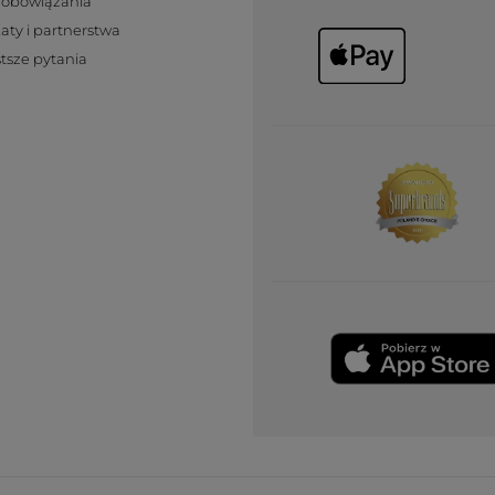
zobowiązania
katy i partnerstwa
tsze pytania