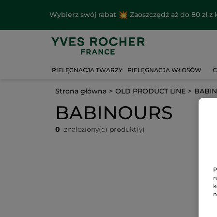
Wybierz swój rabat
Zaoszczędź aż do 80 zł 
PIELĘGNACJA TWARZY
PIELĘGNACJA WŁOSÓW
C
Strona główna
OLD PRODUCT LINE
BABI
BABINOURS
0
znaleziony(e) produkt(y)
P
n
k
n