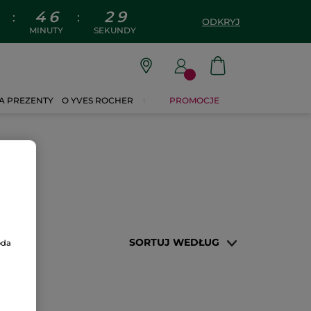
4
6
2
8
:
:
ODKRYJ
MINUTY
SEKUNDY
A PREZENTY
O YVES ROCHER
PROMOCJE
SORTUJ WEDŁUG
oda