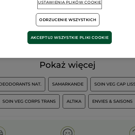
USTAWIENIA PLIKÓW COOKIE
ODRZUCENIE WSZYSTKICH
100%
ekstrakty
60 hekt
roślinne
pól orga
AKCEPTUJ WSZYSTKIE PLIKI COOKIE
Pokaż więcej
 DEODORANTS NAT.
SAMARKANDE
SOIN VEG CAP LIS
SOIN VEG CORPS TRANS
ALTIKA
ENVIES & SAISONS