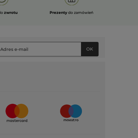
do
zwrotu
Prezenty
do zamówień
OK