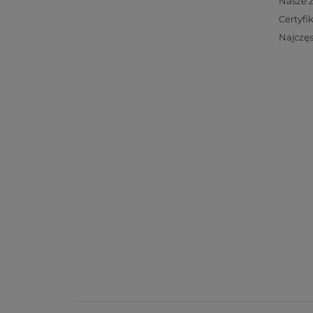
Nasze 
Certyfi
Najczęs