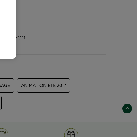
arów
nicznych
SAGE
ANIMATION ETE 2017