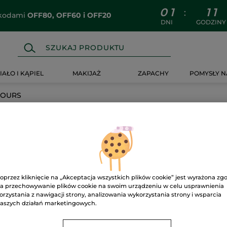
0
1
1
1
:
z kodami
OFF80, OFF60 i OFF20
DNI
GODZINY
IAŁO I KĄPIEL
MAKIJAŻ
ZAPACHY
POMYSŁY N
NOURS
oprzez kliknięcie na „Akceptacja wszystkich plików cookie” jest wyrażona zg
a przechowywanie plików cookie na swoim urządzeniu w celu usprawnienia
orzystania z nawigacji strony, analizowania wykorzystania strony i wsparcia
aszych działań marketingowych.