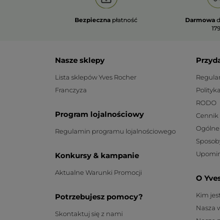
Bezpieczna
płatność
Darmowa
d
179
Nasze sklepy
Przyd
Lista sklepów Yves Rocher
Regula
Franczyza
Polityk
RODO
Program lojalnościowy
Cennik
Ogólne
Regulamin programu lojalnościowego
Sposob
Upomin
Konkursy & kampanie
Aktualne Warunki Promocji
O Yve
Kim je
Potrzebujesz pomocy?
Nasza 
Skontaktuj się z nami