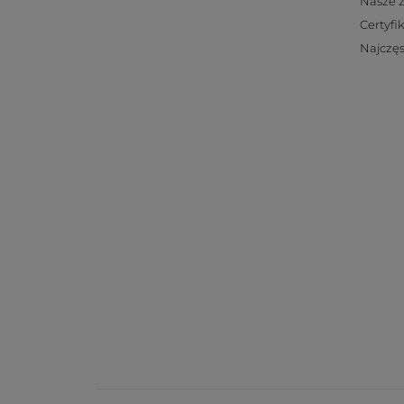
Nasze 
Certyfi
Najczęs