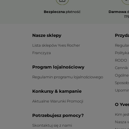
Bezpieczna
płatność
Darmowa
d
179
Nasze sklepy
Przyd
Lista sklepów Yves Rocher
Regula
Franczyza
Polityk
RODO
Program lojalnościowy
Cennik
Ogólne
Regulamin programu lojalnościowego
Sposob
Upomin
Konkursy & kampanie
Aktualne Warunki Promocji
O Yve
Kim je
Potrzebujesz pomocy?
Nasza 
Skontaktuj się z nami