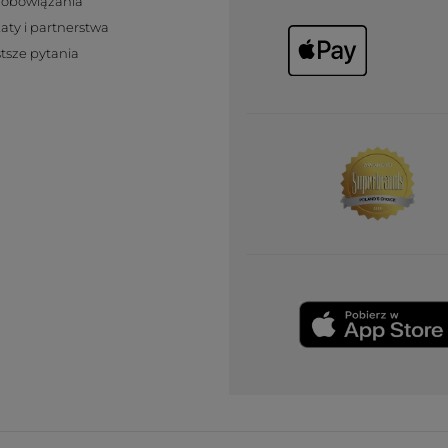
zobowiązania
katy i partnerstwa
tsze pytania