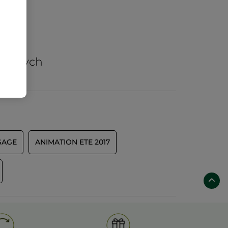
arów
nicznych
SAGE
ANIMATION ETE 2017