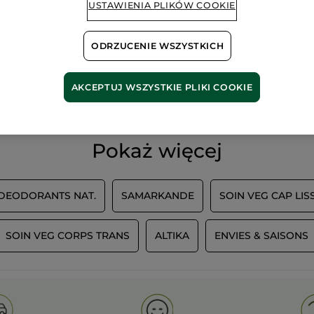
USTAWIENIA PLIKÓW COOKIE
ODRZUCENIE WSZYSTKICH
100%
ekstrakty
60 hekt
roślinne
pól orga
AKCEPTUJ WSZYSTKIE PLIKI COOKIE
Pokaż więcej
 DEODORANTS NAT.
SAMARKANDE
SOIN VEG CAP LIS
SOIN VEG CORPS TRANS
ALTIKA
ENVIES & SAISONS