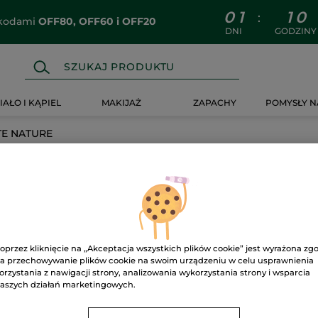
0
1
1
0
:
z kodami
OFF80, OFF60 i OFF20
DNI
GODZINY
IAŁO I KĄPIEL
MAKIJAŻ
ZAPACHY
POMYSŁY N
E NATURE
oprzez kliknięcie na „Akceptacja wszystkich plików cookie” jest wyrażona zg
a przechowywanie plików cookie na swoim urządzeniu w celu usprawnienia
orzystania z nawigacji strony, analizowania wykorzystania strony i wsparcia
aszych działań marketingowych.