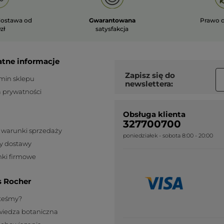
ostawa od
Gwarantowana
Prawo 
zł
satysfakcja
atne informacje
Zapisz się do
min sklepu
newslettera:
a prywatności
Obsługa klienta
327700700
 warunki sprzedaży
poniedziałek - sobota 8:00 - 20:00
y dostawy
ki firmowe
s Rocher
steśmy?
wiedza botaniczna