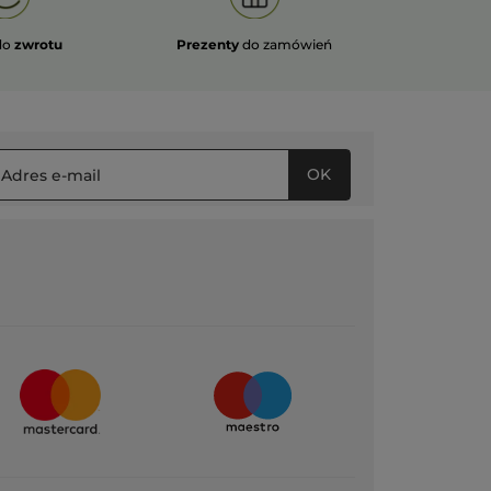
do
zwrotu
Prezenty
do zamówień
OK