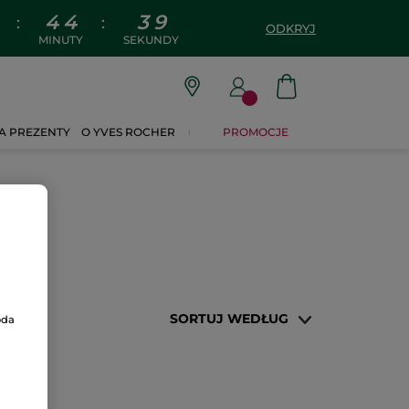
4
4
3
9
:
:
ODKRYJ
MINUTY
SEKUNDY
A PREZENTY
O YVES ROCHER
PROMOCJE
SORTUJ WEDŁUG
oda