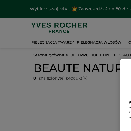
Wybierz swój rabat
Zaoszczędź aż do 80 zł 
PIELĘGNACJA TWARZY
PIELĘGNACJA WŁOSÓW
C
Strona główna
OLD PRODUCT LINE
BEAUT
BEAUTE NATURE
0
znaleziony(e) produkt(y)
P
n
k
n