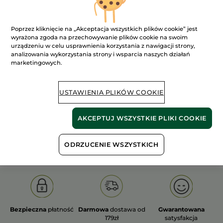
Poprzez kliknięcie na „Akceptacja wszystkich plików cookie” jest
wyrażona zgoda na przechowywanie plików cookie na swoim
urządzeniu w celu usprawnienia korzystania z nawigacji strony,
analizowania wykorzystania strony i wsparcia naszych działań
100%
ekstrakty
60 hektarów
marketingowych.
roślinne
pól organicznych
USTAWIENIA PLIKÓW COOKIE
Pokaż więcej
AKCEPTUJ WSZYSTKIE PLIKI COOKIE
S
OLD PRODUCT LINE
LES DEODORANTS NAT.
SA
ODRZUCENIE WSZYSTKICH
Bezpieczna
płatność
Darmowa
dostawa od
Gwarantowana
179zł
satysfakcja