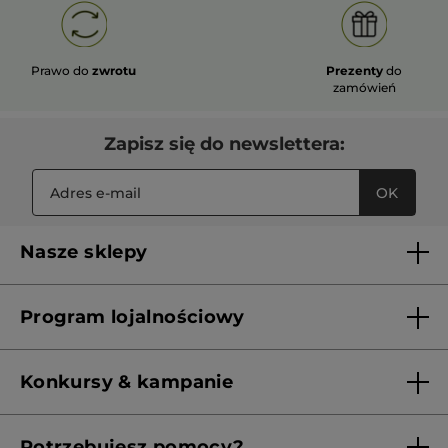
Prawo do
zwrotu
Prezenty
do
zamówień
Zapisz się do newslettera:
OK
Nasze sklepy
Lista sklepów Yves Rocher
Program lojalnościowy
Franczyza
Regulamin programu lojalnościowego
Konkursy & kampanie
Aktualne Warunki Promocji
Potrzebujesz pomocy?