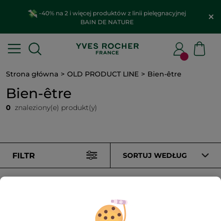
-40% na 2 i więcej produktów z linii pielęgnacyjnej
BAIN DE NATURE
Strona główna
OLD PRODUCT LINE
Bien-être
Bien-être
0
znaleziony(e) produkt(y)
FILTR
SORTUJ WEDŁUG