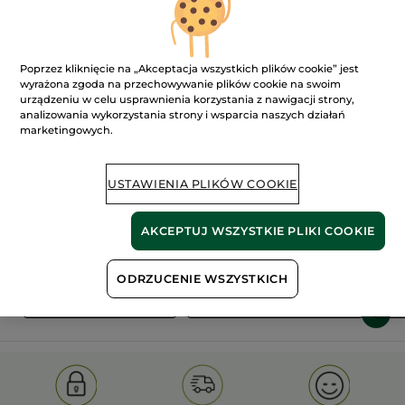
Poprzez kliknięcie na „Akceptacja wszystkich plików cookie” jest
wyrażona zgoda na przechowywanie plików cookie na swoim
urządzeniu w celu usprawnienia korzystania z nawigacji strony,
analizowania wykorzystania strony i wsparcia naszych działań
marketingowych.
100%
ekstrakty
60 hektarów
roślinne
pól organicznych
USTAWIENIA PLIKÓW COOKIE
Pokaż więcej
AKCEPTUJ WSZYSTKIE PLIKI COOKIE
ODRZUCENIE WSZYSTKICH
S
OLD PRODUCT LINE
LES DEODORANTS NAT.
SA