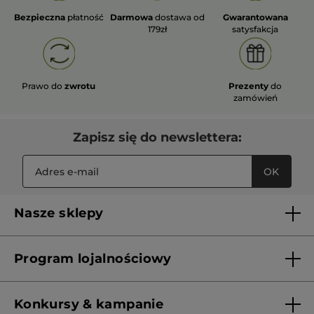
Bezpieczna
płatność
Darmowa
dostawa od
Gwarantowana
179zł
satysfakcja
Prawo do
zwrotu
Prezenty
do
zamówień
Zapisz się do newslettera:
OK
Nasze sklepy
Lista sklepów Yves Rocher
Program lojalnościowy
Franczyza
Regulamin programu lojalnościowego
Konkursy & kampanie