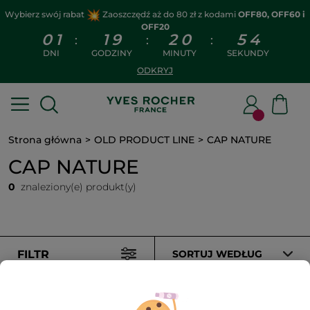
Wybierz swój rabat
Zaoszczędź aż do 80 zł z kodami
OFF80, OFF60 i
OFF20
0
1
1
9
2
0
5
3
:
:
:
DNI
GODZINY
MINUTY
SEKUNDY
ODKRYJ
Strona główna
OLD PRODUCT LINE
CAP NATURE
CAP NATURE
0
znaleziony(e) produkt(y)
FILTR
SORTUJ WEDŁUG