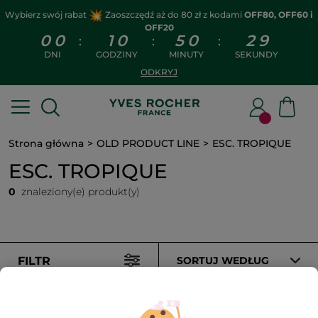
Wybierz swój rabat
Zaoszczędź aż do 80 zł z kodami
OFF80, OFF60 i
OFF20
0
0
1
0
5
0
2
9
:
:
:
DNI
GODZINY
MINUTY
SEKUNDY
ODKRYJ
Strona główna
OLD PRODUCT LINE
ESC. TROPIQUE
ESC. TROPIQUE
0
znaleziony(e) produkt(y)
FILTR
SORTUJ WEDŁUG