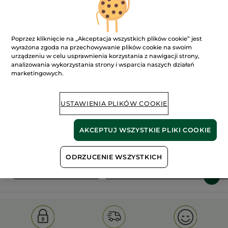
Poprzez kliknięcie na „Akceptacja wszystkich plików cookie” jest
wyrażona zgoda na przechowywanie plików cookie na swoim
urządzeniu w celu usprawnienia korzystania z nawigacji strony,
analizowania wykorzystania strony i wsparcia naszych działań
marketingowych.
100%
ekstrakty
60 hektarów
roślinne
pól organicznych
USTAWIENIA PLIKÓW COOKIE
Pokaż więcej
AKCEPTUJ WSZYSTKIE PLIKI COOKIE
ODRZUCENIE WSZYSTKICH
S
OLD PRODUCT LINE
LES DEODORANTS NAT.
SA