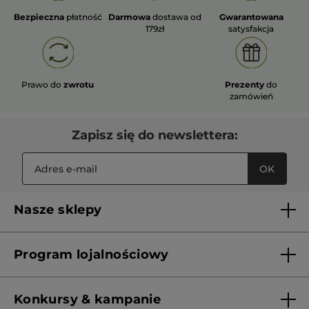
Bezpieczna
płatność
Darmowa
dostawa od
Gwarantowana
179zł
satysfakcja
Prawo do
zwrotu
Prezenty
do
zamówień
Zapisz się do newslettera:
OK
Nasze sklepy
Lista sklepów Yves Rocher
Program lojalnościowy
Franczyza
Regulamin programu lojalnościowego
Konkursy & kampanie