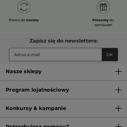
Prawo do
zwrotu
Prezenty
do
zamówień
Zapisz się do newslettera:
OK
Nasze sklepy
Lista sklepów Yves Rocher
Program lojalnościowy
Franczyza
Regulamin programu lojalnościowego
Konkursy & kampanie
Aktualne Warunki Promocji
Potrzebujesz pomocy?