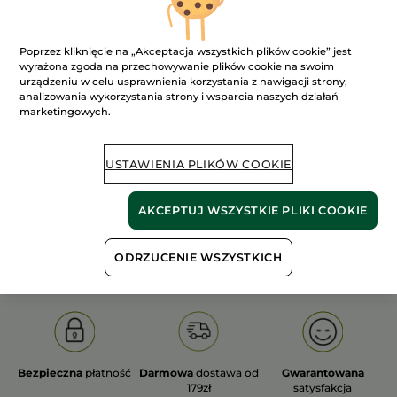
Poprzez kliknięcie na „Akceptacja wszystkich plików cookie” jest
wyrażona zgoda na przechowywanie plików cookie na swoim
urządzeniu w celu usprawnienia korzystania z nawigacji strony,
analizowania wykorzystania strony i wsparcia naszych działań
100%
ekstrakty
60 hektarów
marketingowych.
roślinne
pól organicznych
USTAWIENIA PLIKÓW COOKIE
Pokaż więcej
AKCEPTUJ WSZYSTKIE PLIKI COOKIE
S
OLD PRODUCT LINE
LES DEODORANTS NAT.
SA
ODRZUCENIE WSZYSTKICH
Bezpieczna
płatność
Darmowa
dostawa od
Gwarantowana
179zł
satysfakcja