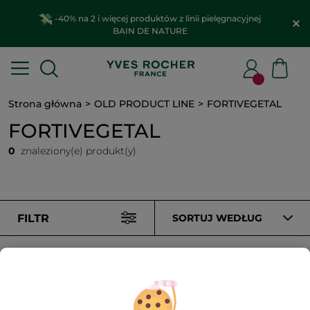
-40% na 2 i więcej produktów z linii pielęgnacyjnej
BAIN DE NATURE
Strona główna
OLD PRODUCT LINE
FORTIVEGETAL
FORTIVEGETAL
0
znaleziony(e) produkt(y)
FILTR
SORTUJ WEDŁUG