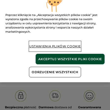
Poprzez kliknięcie na „Akceptacja wszystkich plików cookie” jest
wyrażona zgoda na przechowywanie plików cookie na swoim
urządzeniu w celu usprawnienia korzystania z nawigacji strony,
analizowania wykorzystania strony i wsparcia naszych działań
marketingowych.
100%
ekstrakty
60 hektarów
roślinne
pól organicznych
USTAWIENIA PLIKÓW COOKIE
Pokaż więcej
AKCEPTUJ WSZYSTKIE PLIKI COOKIE
S
OLD PRODUCT LINE
LES DEODORANTS NAT.
SA
ODRZUCENIE WSZYSTKICH
Bezpieczna
płatność
Darmowa
dostawa od
Gwarantowana