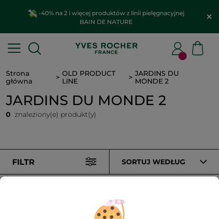
-40% na 2 i więcej produktów z linii pielęgnacyjnej
BAIN DE NATURE
Strona
OLD PRODUCT
JARDINS DU
główna
LINE
MONDE 2
JARDINS DU MONDE 2
0
znaleziony(e) produkt(y)
FILTR
SORTUJ WEDŁUG