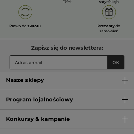
179zł
satysfakcja
Prawo do
zwrotu
Prezenty
do
zamówień
Zapisz się do newslettera:
OK
Nasze sklepy
Lista sklepów Yves Rocher
Program lojalnościowy
Franczyza
Regulamin programu lojalnościowego
Konkursy & kampanie
Aktualne Warunki Promocji