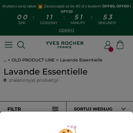
Wybierz swój rabat
Zaoszczędź aż do 80 zł z kodami
OFF80, OFF60 i
OFF20
0
0
1
1
5
1
5
2
:
:
:
DNI
GODZINY
MINUTY
SEKUNDY
ODKRYJ
...
OLD PRODUCT LINE
Lavande Essentielle
Lavande Essentielle
0
znaleziony(e) produkt(y)
FILTR
SORTUJ WEDŁUG