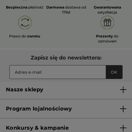
Bezpieczna
płatność
Darmowa
dostawa od
Gwarantowana
179zł
satysfakcja
Prawo do
zwrotu
Prezenty
do
zamówień
Zapisz się do newslettera:
OK
Nasze sklepy
Lista sklepów Yves Rocher
Program lojalnościowy
Franczyza
Regulamin programu lojalnościowego
Konkursy & kampanie