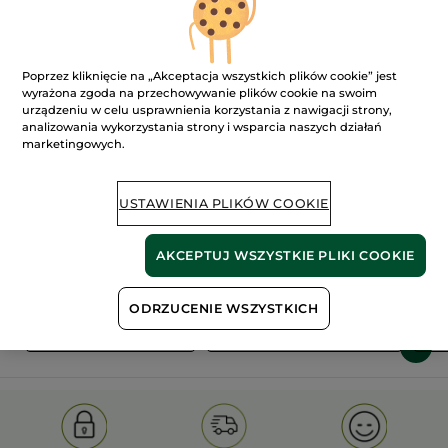
Poprzez kliknięcie na „Akceptacja wszystkich plików cookie” jest
wyrażona zgoda na przechowywanie plików cookie na swoim
urządzeniu w celu usprawnienia korzystania z nawigacji strony,
analizowania wykorzystania strony i wsparcia naszych działań
marketingowych.
100%
ekstrakty
60 hektarów
roślinne
pól organicznych
USTAWIENIA PLIKÓW COOKIE
Pokaż więcej
AKCEPTUJ WSZYSTKIE PLIKI COOKIE
ODRZUCENIE WSZYSTKICH
S
OLD PRODUCT LINE
LES DEODORANTS NAT.
SA