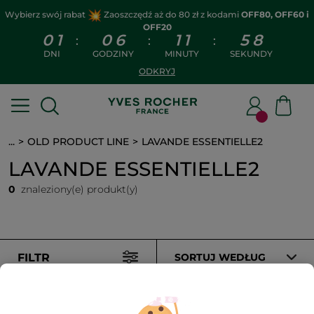
Wybierz swój rabat
Zaoszczędź aż do 80 zł z kodami
OFF80, OFF60 i
OFF20
0
1
0
6
1
1
5
7
:
:
:
DNI
GODZINY
MINUTY
SEKUNDY
ODKRYJ
...
OLD PRODUCT LINE
LAVANDE ESSENTIELLE2
LAVANDE ESSENTIELLE2
0
znaleziony(e) produkt(y)
FILTR
SORTUJ WEDŁUG