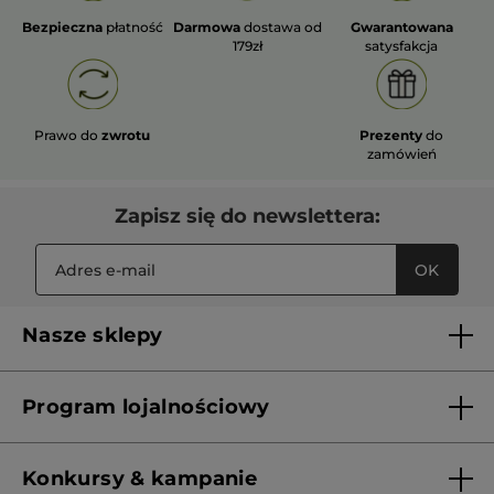
Bezpieczna
płatność
Darmowa
dostawa od
Gwarantowana
179zł
satysfakcja
Prawo do
zwrotu
Prezenty
do
zamówień
Zapisz się do newslettera:
OK
Nasze sklepy
Lista sklepów Yves Rocher
Program lojalnościowy
Franczyza
Regulamin programu lojalnościowego
Konkursy & kampanie