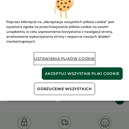
Poprzez kliknięcie na „Akceptacja wszystkich plików cookie” jest
wyrażona zgoda na przechowywanie plików cookie na swoim
urządzeniu w celu usprawnienia korzystania z nawigacji strony,
analizowania wykorzystania strony i wsparcia naszych działań
marketingowych.
100%
ekstrakty
60 hektarów
roślinne
pól organicznych
USTAWIENIA PLIKÓW COOKIE
Pokaż więcej
AKCEPTUJ WSZYSTKIE PLIKI COOKIE
ODRZUCENIE WSZYSTKICH
S
OLD PRODUCT LINE
LES DEODORANTS NAT.
SA