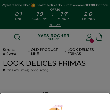
Wybierz swój rabat
Zaoszczędź aż do 80 zł z kodami
OFF80, OFF60 i
OFF20
0
1
1
9
1
7
2
0
:
:
:
DNI
GODZINY
MINUTY
SEKUNDY
ODKRYJ
Strona
OLD PRODUCT
LOOK DELICES
główna
LINE
FRIMAS
LOOK DELICES FRIMAS
0
znaleziony(e) produkt(y)
FILTR
SORTUJ WEDŁUG