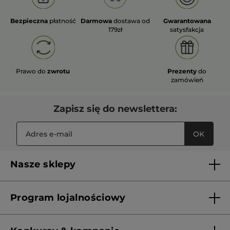
Bezpieczna
płatność
Darmowa
dostawa od
Gwarantowana
179zł
satysfakcja
Prawo do
zwrotu
Prezenty
do
zamówień
Zapisz się do newslettera:
OK
Nasze sklepy
Lista sklepów Yves Rocher
Program lojalnościowy
Franczyza
Regulamin programu lojalnościowego