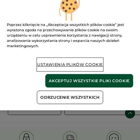
Poprzez kliknięcie na „Akceptacja wszystkich plików cookie” jest
wyrażona zgoda na przechowywanie plików cookie na swoim
urządzeniu w celu usprawnienia korzystania z nawigacji strony,
analizowania wykorzystania strony i wsparcia naszych działań
marketingowych.
100%
ekstrakty
60 hektarów
roślinne
pól organicznych
USTAWIENIA PLIKÓW COOKIE
AKCEPTUJ WSZYSTKIE PLIKI COOKIE
Pokaż więcej
ODRZUCENIE WSZYSTKICH
S
OLD PRODUCT LINE
LES DEODORANTS NAT.
SA