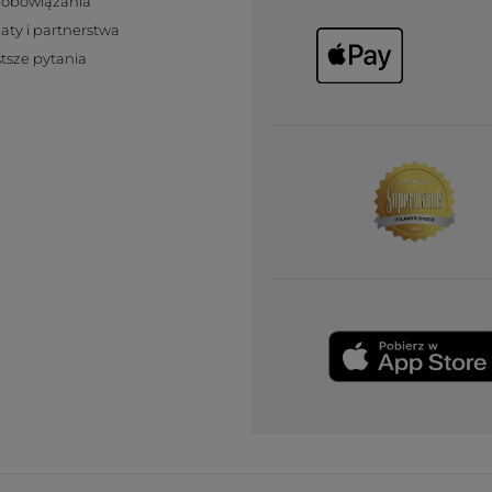
zobowiązania
katy i partnerstwa
tsze pytania