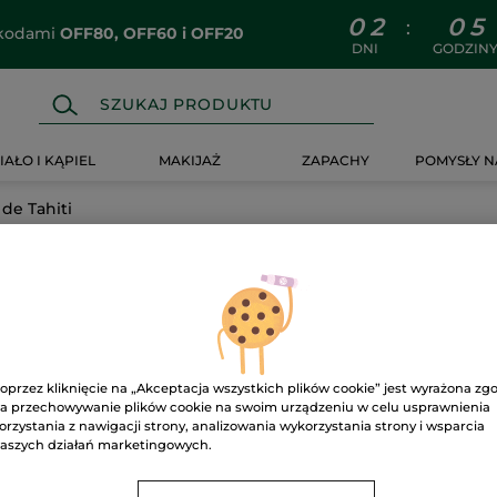
0
2
0
5
:
z kodami
OFF80, OFF60 i OFF20
DNI
GODZIN
IAŁO I KĄPIEL
MAKIJAŻ
ZAPACHY
POMYSŁY N
de Tahiti
oprzez kliknięcie na „Akceptacja wszystkich plików cookie” jest wyrażona zg
a przechowywanie plików cookie na swoim urządzeniu w celu usprawnienia
orzystania z nawigacji strony, analizowania wykorzystania strony i wsparcia
aszych działań marketingowych.