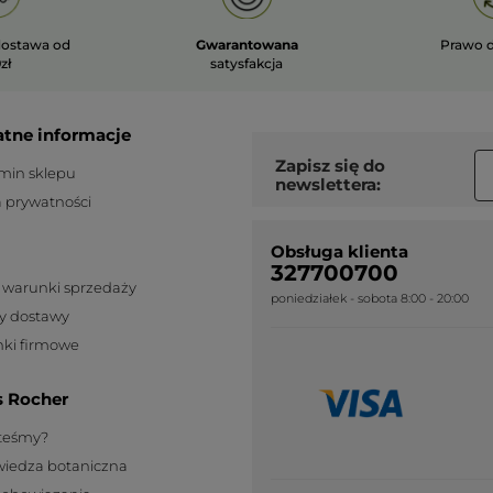
ostawa od
Gwarantowana
Prawo 
zł
satysfakcja
atne informacje
Zapisz się do
min sklepu
newslettera:
a prywatności
Obsługa klienta
327700700
 warunki sprzedaży
poniedziałek - sobota 8:00 - 20:00
y dostawy
ki firmowe
s Rocher
steśmy?
wiedza botaniczna