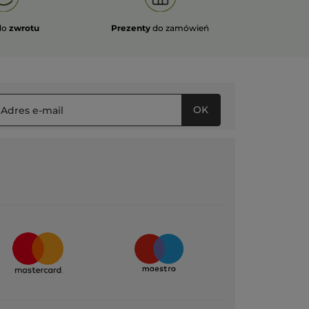
do
zwrotu
Prezenty
do zamówień
OK