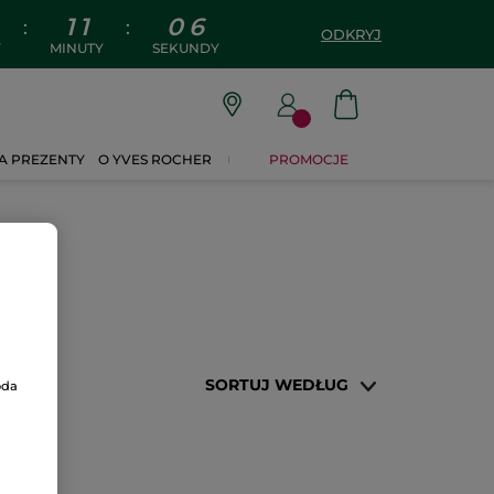
1
1
0
6
:
:
ODKRYJ
Y
MINUTY
SEKUNDY
A PREZENTY
O YVES ROCHER
PROMOCJE
SORTUJ WEDŁUG
oda