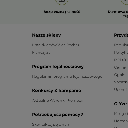
Bezpieczna
płatność
Darmowa
d
179
Nasze sklepy
Przyd
Lista sklepów Yves Rocher
Regula
Franczyza
Polityk
RODO
Program lojalnościowy
Cennik
Ogólne
Regulamin programu lojalnościowego
Sposob
Upomin
Konkursy & kampanie
Aktualne Warunki Promocji
O Yve
Kim je
Potrzebujesz pomocy?
Nasza 
Skontaktuj się z nami