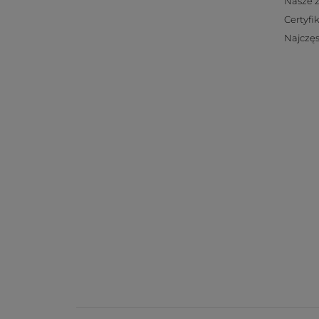
Nasze 
Certyfi
Najczęs