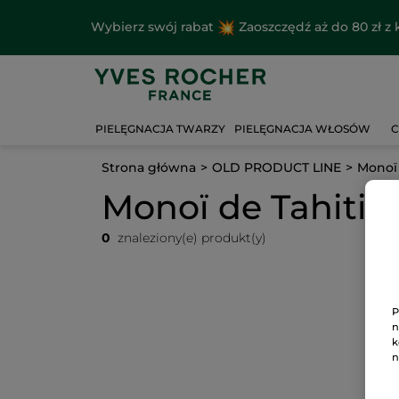
Wybierz swój rabat
Zaoszczędź aż do 80 zł 
PIELĘGNACJA TWARZY
PIELĘGNACJA WŁOSÓW
C
Strona główna
OLD PRODUCT LINE
Monoï 
Monoï de Tahiti
0
znaleziony(e) produkt(y)
P
n
k
n