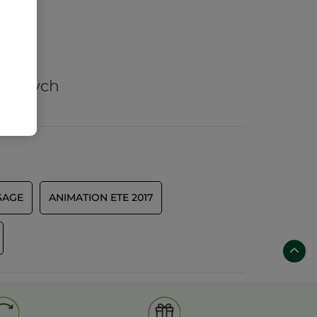
arów
nicznych
SAGE
ANIMATION ETE 2017