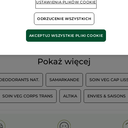
USTAWIENIA PLIKÓW COOKIE
ODRZUCENIE WSZYSTKICH
100%
ekstrakty
60 hekt
roślinne
pól orga
AKCEPTUJ WSZYSTKIE PLIKI COOKIE
Pokaż więcej
 DEODORANTS NAT.
SAMARKANDE
SOIN VEG CAP LIS
SOIN VEG CORPS TRANS
ALTIKA
ENVIES & SAISONS