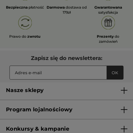
Bezpieczna
płatność
Darmowa
dostawa od
Gwarantowana
179zł
satysfakcja
Prawo do
zwrotu
Prezenty
do
zamówień
Zapisz się do newslettera:
OK
Nasze sklepy
Lista sklepów Yves Rocher
Program lojalnościowy
Franczyza
Regulamin programu lojalnościowego
Konkursy & kampanie