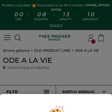
Wybierz swój rabat
Zaoszczędź aż do 80 zł z kodami
OFF80, OFF60 i
OFF20
0
0
0
8
1
3
1
0
:
:
:
DNI
GODZINY
MINUTY
SEKUNDY
ODKRYJ
Strona główna
OLD PRODUCT LINE
ODE A LA VIE
ODE A LA VIE
0
znaleziony(e) produkt(y)
FILTR
SORTUJ WEDŁUG