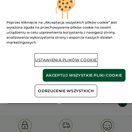
Poprzez kliknięcie na „Akceptacja wszystkich plików cookie” jest
wyrażona zgoda na przechowywanie plików cookie na swoim
urządzeniu w celu usprawnienia korzystania z nawigacji strony,
analizowania wykorzystania strony i wsparcia naszych działań
marketingowych.
100%
ekstrakty
60 hektarów
roślinne
pól organicznych
USTAWIENIA PLIKÓW COOKIE
Pokaż więcej
AKCEPTUJ WSZYSTKIE PLIKI COOKIE
ODRZUCENIE WSZYSTKICH
S
OLD PRODUCT LINE
LES DEODORANTS NAT.
SA