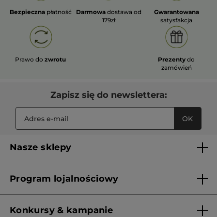
Bezpieczna
płatność
Darmowa
dostawa od
Gwarantowana
179zł
satysfakcja
Prawo do
zwrotu
Prezenty
do
zamówień
Zapisz się do newslettera:
OK
Nasze sklepy
Lista sklepów Yves Rocher
Program lojalnościowy
Franczyza
Regulamin programu lojalnościowego
Konkursy & kampanie