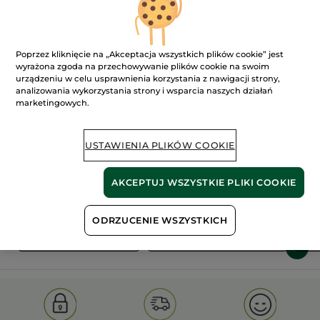
Poprzez kliknięcie na „Akceptacja wszystkich plików cookie” jest
wyrażona zgoda na przechowywanie plików cookie na swoim
urządzeniu w celu usprawnienia korzystania z nawigacji strony,
analizowania wykorzystania strony i wsparcia naszych działań
marketingowych.
100%
ekstrakty
60 hektarów
roślinne
pól organicznych
USTAWIENIA PLIKÓW COOKIE
Pokaż więcej
AKCEPTUJ WSZYSTKIE PLIKI COOKIE
ODRZUCENIE WSZYSTKICH
S
OLD PRODUCT LINE
LES DEODORANTS NAT.
SA