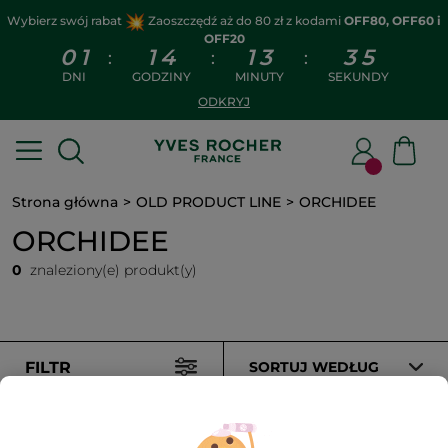
Wybierz swój rabat
Zaoszczędź aż do 80 zł z kodami
OFF80, OFF60 i
OFF20
0
1
1
4
1
3
3
5
:
:
:
DNI
GODZINY
MINUTY
SEKUNDY
ODKRYJ
Strona główna
OLD PRODUCT LINE
ORCHIDEE
ORCHIDEE
0
znaleziony(e) produkt(y)
FILTR
SORTUJ WEDŁUG