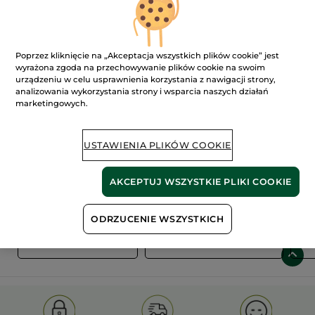
Poprzez kliknięcie na „Akceptacja wszystkich plików cookie” jest
wyrażona zgoda na przechowywanie plików cookie na swoim
urządzeniu w celu usprawnienia korzystania z nawigacji strony,
analizowania wykorzystania strony i wsparcia naszych działań
marketingowych.
100%
ekstrakty
60 hektarów
roślinne
pól organicznych
USTAWIENIA PLIKÓW COOKIE
AKCEPTUJ WSZYSTKIE PLIKI COOKIE
Pokaż więcej
ODRZUCENIE WSZYSTKICH
S
OLD PRODUCT LINE
LES DEODORANTS NAT.
SA