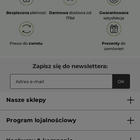
Bezpieczna
płatność
Darmowa
dostawa od
Gwarantowana
179zł
satysfakcja
Prawo do
zwrotu
Prezenty
do
zamówień
Zapisz się do newslettera:
OK
Nasze sklepy
Lista sklepów Yves Rocher
Program lojalnościowy
Franczyza
Regulamin programu lojalnościowego