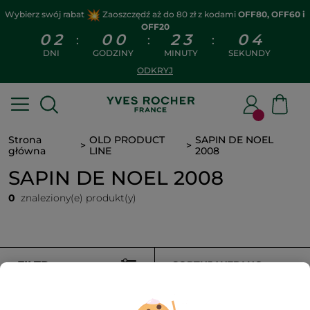
Wybierz swój rabat
Zaoszczędź aż do 80 zł z kodami
OFF80, OFF60 i
OFF20
0
2
0
0
2
3
0
3
:
:
:
DNI
GODZINY
MINUTY
SEKUNDY
ODKRYJ
Strona
OLD PRODUCT
SAPIN DE NOEL
główna
LINE
2008
SAPIN DE NOEL 2008
0
znaleziony(e) produkt(y)
FILTR
SORTUJ WEDŁUG