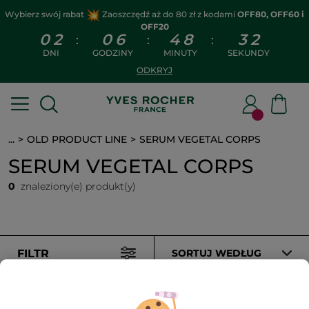
Wybierz swój rabat
Zaoszczędź aż do 80 zł z kodami
OFF80, OFF60 i
OFF20
0
2
0
6
4
8
3
2
:
:
:
DNI
GODZINY
MINUTY
SEKUNDY
ODKRYJ
...
OLD PRODUCT LINE
SERUM VEGETAL CORPS
SERUM VEGETAL CORPS
0
znaleziony(e) produkt(y)
FILTR
SORTUJ WEDŁUG