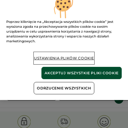
Poprzez kliknięcie na „Akceptacja wszystkich plików cookie” jest
wyrażona zgoda na przechowywanie plików cookie na swoim
urządzeniu w celu usprawnienia korzystania z nawigacji strony,
analizowania wykorzystania strony i wsparcia naszych działań
marketingowych.
100%
ekstrakty
60 hektarów
roślinne
pól organicznych
USTAWIENIA PLIKÓW COOKIE
Pokaż więcej
AKCEPTUJ WSZYSTKIE PLIKI COOKIE
ODRZUCENIE WSZYSTKICH
S
OLD PRODUCT LINE
LES DEODORANTS NAT.
SA