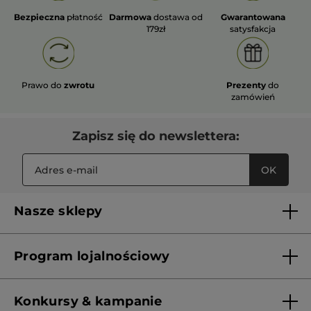
Bezpieczna
płatność
Darmowa
dostawa od
Gwarantowana
179zł
satysfakcja
Prawo do
zwrotu
Prezenty
do
zamówień
Zapisz się do newslettera:
OK
Nasze sklepy
Lista sklepów Yves Rocher
Program lojalnościowy
Franczyza
Regulamin programu lojalnościowego
Konkursy & kampanie