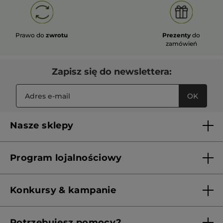
Prawo do
zwrotu
Prezenty
do
zamówień
Zapisz się do newslettera:
OK
Nasze sklepy
Lista sklepów Yves Rocher
Program lojalnościowy
Franczyza
Regulamin programu lojalnościowego
Konkursy & kampanie
Aktualne Warunki Promocji
Potrzebujesz pomocy?