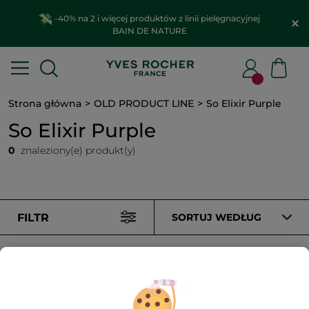
-40% na 2 i więcej produktów z linii pielęgnacyjnej
BAIN DE NATURE
Strona główna
OLD PRODUCT LINE
So Elixir Purple
So Elixir Purple
0
znaleziony(e) produkt(y)
FILTR
SORTUJ WEDŁUG