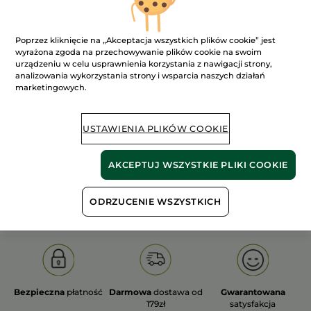
Poprzez kliknięcie na „Akceptacja wszystkich plików cookie” jest
wyrażona zgoda na przechowywanie plików cookie na swoim
urządzeniu w celu usprawnienia korzystania z nawigacji strony,
analizowania wykorzystania strony i wsparcia naszych działań
100%
ekstrakty
60 hektarów
marketingowych.
roślinne
pól organicznych
USTAWIENIA PLIKÓW COOKIE
Pokaż więcej
AKCEPTUJ WSZYSTKIE PLIKI COOKIE
S
OLD PRODUCT LINE
LES DEODORANTS NAT.
SA
ODRZUCENIE WSZYSTKICH
Bezpieczna
płatność
Darmowa
dostawa od
Gwarantowana
179zł
satysfakcja