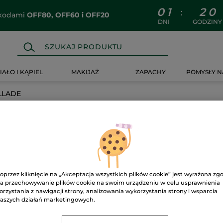
0
1
2
0
:
z kodami
OFF80, OFF60 i OFF20
DNI
GODZINY
IAŁO I KĄPIEL
MAKIJAŻ
ZAPACHY
POMYSŁY N
LLADE
oprzez kliknięcie na „Akceptacja wszystkich plików cookie” jest wyrażona zg
a przechowywanie plików cookie na swoim urządzeniu w celu usprawnienia
orzystania z nawigacji strony, analizowania wykorzystania strony i wsparcia
aszych działań marketingowych.