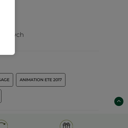
arów
nicznych
SAGE
ANIMATION ETE 2017