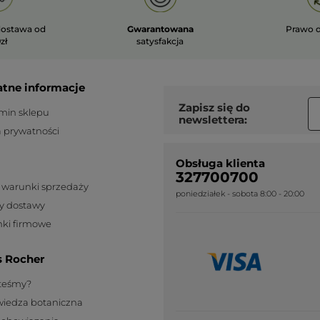
ostawa od
Gwarantowana
Prawo 
zł
satysfakcja
atne informacje
Zapisz się do
min sklepu
newslettera:
a prywatności
Obsługa klienta
327700700
 warunki sprzedaży
poniedziałek - sobota 8:00 - 20:00
y dostawy
ki firmowe
s Rocher
steśmy?
wiedza botaniczna