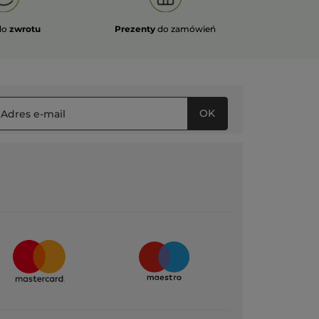
do
zwrotu
Prezenty
do zamówień
OK