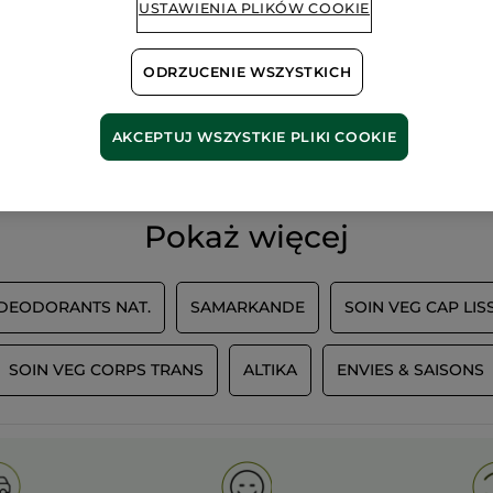
USTAWIENIA PLIKÓW COOKIE
ODRZUCENIE WSZYSTKICH
100%
ekstrakty
60 hekt
roślinne
pól orga
AKCEPTUJ WSZYSTKIE PLIKI COOKIE
Pokaż więcej
 DEODORANTS NAT.
SAMARKANDE
SOIN VEG CAP LIS
SOIN VEG CORPS TRANS
ALTIKA
ENVIES & SAISONS