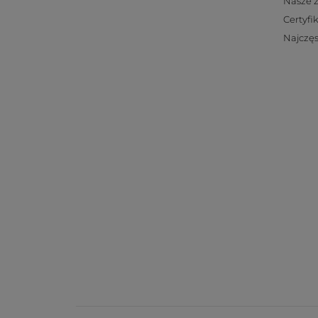
Nasze 
Certyfi
Najczęs