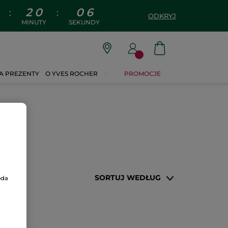
2
0
0
6
:
:
ODKRYJ
MINUTY
SEKUNDY
A PREZENTY
O YVES ROCHER
PROMOCJE
SORTUJ WEDŁUG
oda