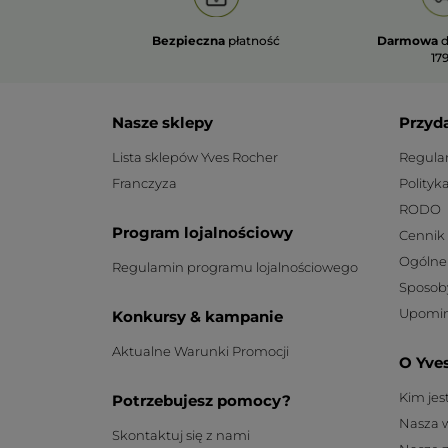
Bezpieczna
płatność
Darmowa
d
179
Nasze sklepy
Przyd
Lista sklepów Yves Rocher
Regula
Franczyza
Polityk
RODO
Program lojalnościowy
Cennik
Ogólne
Regulamin programu lojalnościowego
Sposob
Upomin
Konkursy & kampanie
Aktualne Warunki Promocji
O Yve
Kim je
Potrzebujesz pomocy?
Nasza 
Skontaktuj się z nami