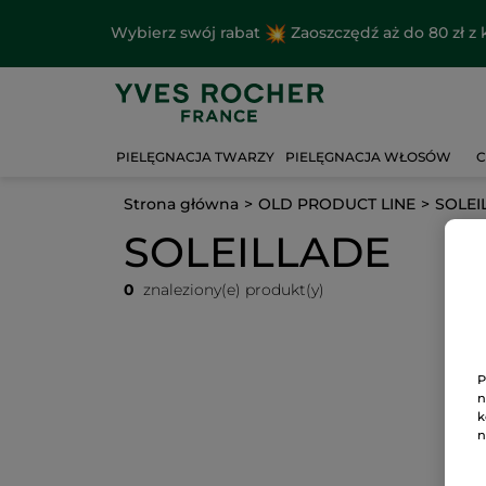
Wybierz swój rabat
Zaoszczędź aż do 80 zł 
PIELĘGNACJA TWARZY
PIELĘGNACJA WŁOSÓW
C
Strona główna
OLD PRODUCT LINE
SOLEI
SOLEILLADE
0
znaleziony(e) produkt(y)
P
n
k
n