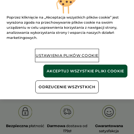
Poprzez kliknięcie na „Akceptacja wszystkich plików cookie” jest
wyrażona zgoda na przechowywanie plików cookie na swoim
urządzeniu w celu usprawnienia korzystania z nawigacji strony,
analizowania wykorzystania strony i wsparcia naszych działań
100%
ekstrakty
60 hektarów
marketingowych.
roślinne
pól organicznych
USTAWIENIA PLIKÓW COOKIE
Pokaż więcej
AKCEPTUJ WSZYSTKIE PLIKI COOKIE
S
OLD PRODUCT LINE
LES DEODORANTS NAT.
SA
ODRZUCENIE WSZYSTKICH
Bezpieczna
płatność
Darmowa
dostawa od
Gwarantowana
179zł
satysfakcja