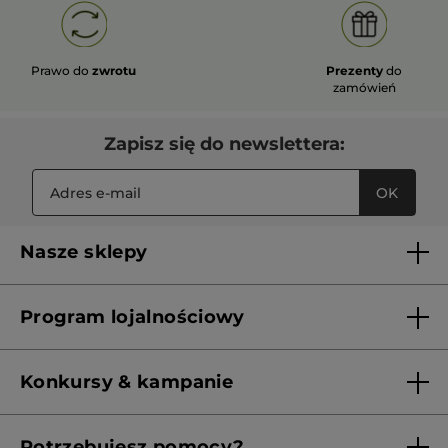
Prawo do
zwrotu
Prezenty
do
zamówień
Zapisz się do newslettera:
OK
Nasze sklepy
Lista sklepów Yves Rocher
Program lojalnościowy
Franczyza
Regulamin programu lojalnościowego
Konkursy & kampanie
Aktualne Warunki Promocji
Potrzebujesz pomocy?