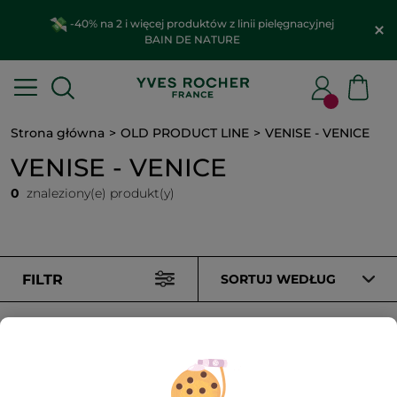
-40% na 2 i więcej produktów z linii pielęgnacyjnej
BAIN DE NATURE
Strona główna
OLD PRODUCT LINE
VENISE - VENICE
VENISE - VENICE
0
znaleziony(e) produkt(y)
FILTR
SORTUJ WEDŁUG