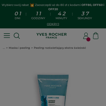
Wybierz swój rabat
Zaoszczędź aż do 80 zł z kodami
OFF80, OFF60 i
OFF20
0
1
1
1
4
2
3
7
:
:
:
DNI
GODZINY
MINUTY
SEKUNDY
ODKRYJ
...
Maska i peeling
Peeling rozświetlający ekstra świeżość