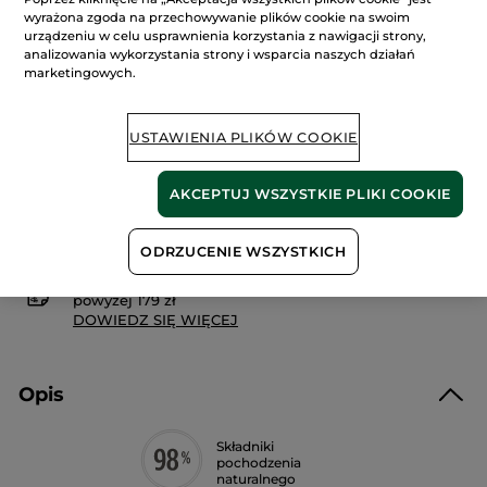
4.9
(54)
DODAJ RECENZJĘ
wyrażona zgoda na przechowywanie plików cookie na swoim
4.9
urządzeniu w celu usprawnienia korzystania z nawigacji strony,
na
52.90 zł
5
analizowania wykorzystania strony i wsparcia naszych działań
gwiazdek.
705.34 zł / 1l
marketingowych.
Przeczytaj
recenzje.
Peeling
rozświetlający
Powiadom o dostępności
USTAWIENIA PLIKÓW COOKIE
ekstra
świeżość
AKCEPTUJ WSZYSTKIE PLIKI COOKIE
Bezpieczna płatność
Satysfakcja albo zwrot pieniędzy
ODRZUCENIE WSZYSTKICH
Darmowa wysyłka przy każdym zamówieniu
powyżej 179 zł
DOWIEDZ SIĘ WIĘCEJ
Opis
Składniki
pochodzenia
naturalnego