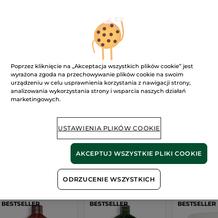
Ups!
Poprzez kliknięcie na „Akceptacja wszystkich plików cookie” jest
wyrażona zgoda na przechowywanie plików cookie na swoim
urządzeniu w celu usprawnienia korzystania z nawigacji strony,
analizowania wykorzystania strony i wsparcia naszych działań
marketingowych.
Strona nie może zostać wyświetlona.
Wygląda na to, że ta strona
już nie istnieje
lub
USTAWIENIA PLIKÓW COOKIE
link jest nieprawidłowy.
AKCEPTUJ WSZYSTKIE PLIKI COOKIE
Nasze
bestsellery
ODRZUCENIE WSZYSTKICH
BESTSELLER
BESTSELLER
BESTSELLER