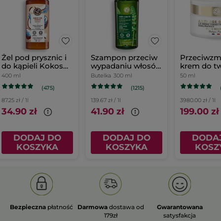
Żel pod prysznic i
Szampon przeciw
Przeciwzm
do kąpieli Kokos
wypadaniu włosów
krem do tw
400 ml
z białym łubinem
dzień
400 ml
Butelka
300 ml
50 ml
(475)
(1215)
87.25 zł / 1l
139.67 zł / 1l
3980.00 zł / 1l
34.90 zł
41.90 zł
199.00 zł
DODAJ DO
DODAJ DO
DODA
KOSZYKA
KOSZYKA
KOSZ
Bezpieczna
płatność
Darmowa
dostawa od
Gwarantowana
179zł
satysfakcja