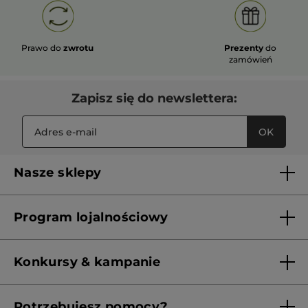
Prawo do
zwrotu
Prezenty
do
zamówień
Zapisz się do newslettera:
OK
Nasze sklepy
Lista sklepów Yves Rocher
Program lojalnościowy
Franczyza
Regulamin programu lojalnościowego
Konkursy & kampanie
Aktualne Warunki Promocji
Potrzebujesz pomocy?