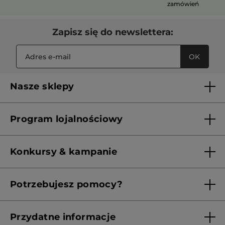
zamówień
Zapisz się do newslettera:
OK
Nasze sklepy
Lista sklepów Yves Rocher
Program lojalnościowy
Franczyza
Regulamin programu lojalnościowego
Konkursy & kampanie
Aktualne Warunki Promocji
Potrzebujesz pomocy?
Skontaktuj się z nami
Przydatne informacje