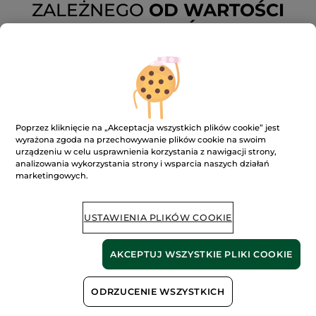
ZALEŻNEGO
OD WARTOŚCI
TWOJEGO ZAMÓWIENIA:
-85 zł
przy zakupie powyżej 250 zł
-60 zł
przy zakupie powyżej 170 zł
-20 zł
przy zakupie powyżej 100 zł
Poprzez kliknięcie na „Akceptacja wszystkich plików cookie” jest
wyrażona zgoda na przechowywanie plików cookie na swoim
urządzeniu w celu usprawnienia korzystania z nawigacji strony,
analizowania wykorzystania strony i wsparcia naszych działań
Z KODEM: BESTDEAL
marketingowych.
ZNAJDŹ SWOJE
ULUBIONE
USTAWIENIA PLIKÓW COOKIE
KOSMETYKI
AKCEPTUJ WSZYSTKIE PLIKI COOKIE
-30%
ODRZUCENIE WSZYSTKICH