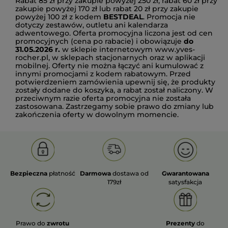
Rabat 85 zł przy zakupie powyżej 250 zł, rabat 60 zł przy
zakupie powyżej 170 zł lub rabat 20 zł przy zakupie
powyżej 100 zł z kodem
BESTDEAL
. Promocja nie
dotyczy zestawów, outletu ani kalendarza
adwentowego. Oferta promocyjna liczona jest od cen
promocyjnych (cena po rabacie) i obowiązuje
do
31.05.2026 r.
w sklepie internetowym www.yves-
rocher.pl, w sklepach stacjonarnych oraz w aplikacji
mobilnej. Oferty nie można łączyć ani kumulować z
innymi promocjami z kodem rabatowym. Przed
potwierdzeniem zamówienia upewnij się, że produkty
zostały dodane do koszyka, a rabat został naliczony. W
przeciwnym razie oferta promocyjna nie została
zastosowana. Zastrzegamy sobie prawo do zmiany lub
zakończenia oferty w dowolnym momencie.
Bezpieczna
płatność
Darmowa
dostawa od
Gwarantowana
179zł
satysfakcja
Prawo do
zwrotu
Prezenty
do