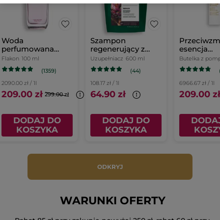
Woda
Szampon
Przeciwzm
perfumowana
regenerujący z
esencja
L'Evidence 100 ml
karczochem bio
korygująca
Flakon
100 ml
Uzupełniacz
600 ml
Butelka z pom
uzupełniacz 600
(1359)
(44)
ml
2090.00 zł / 1l
108.17 zł / 1l
6966.67 zł / 1l
209.00 zł
64.90 zł
209.00 zł
299.00 zł
DODAJ DO
DODAJ DO
DODA
KOSZYKA
KOSZYKA
KOSZ
ODKRYJ
WARUNKI OFERTY