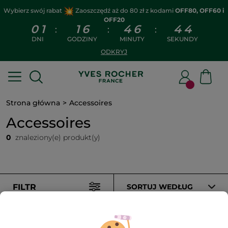
Wybierz swój rabat
Zaoszczędź aż do 80 zł z kodami
OFF80, OFF60 i
OFF20
0
1
1
6
4
6
4
4
:
:
:
DNI
GODZINY
MINUTY
SEKUNDY
ODKRYJ
Strona główna
Accessoires
Accessoires
0
znaleziony(e) produkt(y)
FILTR
SORTUJ WEDŁUG