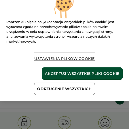
Poprzez kliknięcie na „Akceptacja wszystkich plików cookie” jest
wyrażona zgoda na przechowywanie plików cookie na swoim
urządzeniu w celu usprawnienia korzystania z nawigacji strony,
analizowania wykorzystania strony i wsparcia naszych działań
marketingowych.
100%
ekstrakty
60 hektarów
roślinne
pól organicznych
USTAWIENIA PLIKÓW COOKIE
Pokaż więcej
AKCEPTUJ WSZYSTKIE PLIKI COOKIE
ODRZUCENIE WSZYSTKICH
E
HYDRA VÉGÉTAL
HOGGAR
MONOÏ
NATURE