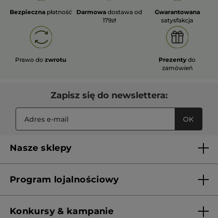
Bezpieczna
płatność
Darmowa
dostawa od
Gwarantowana
179zł
satysfakcja
Prawo do
zwrotu
Prezenty
do
zamówień
Zapisz się do newslettera:
OK
Nasze sklepy
Lista sklepów Yves Rocher
Program lojalnościowy
Franczyza
Regulamin programu lojalnościowego
Konkursy & kampanie