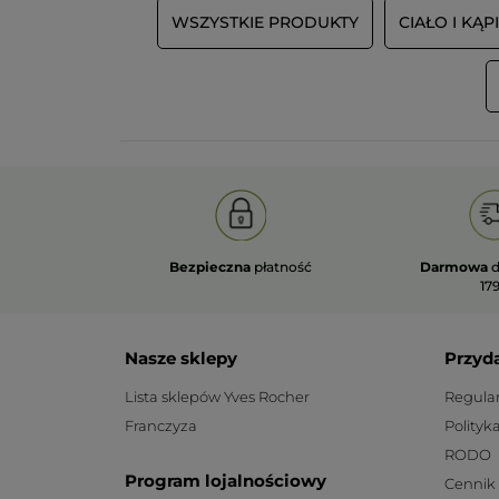
WSZYSTKIE PRODUKTY
CIAŁO I KĄP
Bezpieczna
płatność
Darmowa
d
179
Nasze sklepy
Przyd
Lista sklepów Yves Rocher
Regula
Franczyza
Polityk
RODO
Program lojalnościowy
Cennik