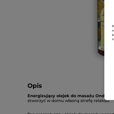
P
n
k
n
Opis
Energizujący olejek do masażu Ondes P
stworzyć w domu własną strefę relaksu.