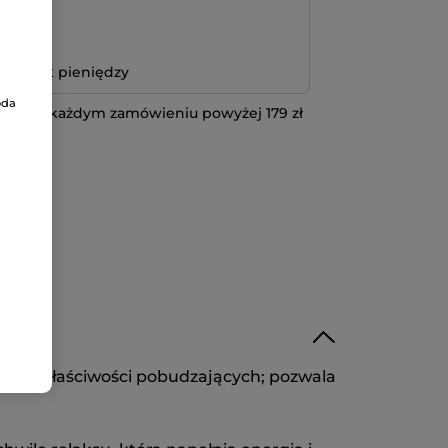
atność
bo zwrot pieniędzy
oda
 przy każdym zamówieniu powyżej 179 zł
IĘCEJ
woich właściwości pobudzających; pozwala