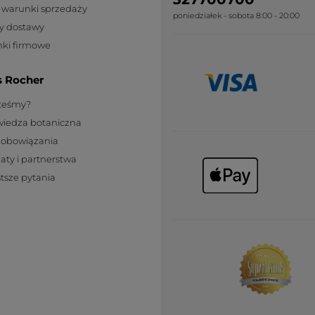
 warunki sprzedaży
poniedziałek - sobota 8:00 - 20:00
y dostawy
ki firmowe
s Rocher
steśmy?
wiedza botaniczna
zobowiązania
katy i partnerstwa
tsze pytania