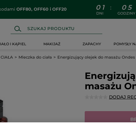
0
1
0
5
:
z kodami
OFF80, OFF60 i OFF20
DNI
GODZINY
IAŁO I KĄPIEL
MAKIJAŻ
ZAPACHY
POMYSŁY N
 CIAŁA
Mleczka do ciała
Energizujący olejek do masażu Ondes 
Energizują
masażu On
DODAJ RE
★★★★★
★★★★★
Brak
ocen
B