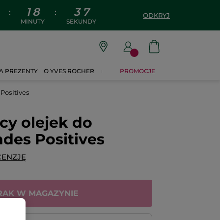
1
8
3
6
:
:
ODKRYJ
MINUTY
SEKUNDY
A PREZENTY
O YVES ROCHER
PROMOCJE
Positives
cy olejek do
des Positives
CENZJĘ
RAK W MAGAZYNIE