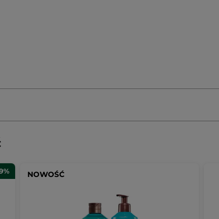
ć
29%
NOWOŚĆ