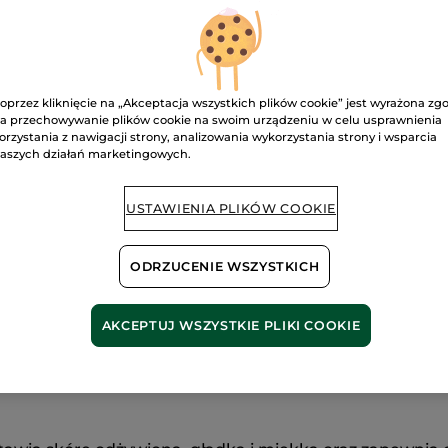
Bezpieczna pł
Satysfakcja al
oprzez kliknięcie na „Akceptacja wszystkich plików cookie” jest wyrażona zg
Darmowa wysyłka
a przechowywanie plików cookie na swoim urządzeniu w celu usprawnienia
DOWIEDZ SIĘ W
orzystania z nawigacji strony, analizowania wykorzystania strony i wsparcia
aszych działań marketingowych.
USTAWIENIA PLIKÓW COOKIE
ODRZUCENIE WSZYSTKICH
AKCEPTUJ WSZYSTKIE PLIKI COOKIE
ositives
, o zapachu olejku cytrynowego, znanego ze s