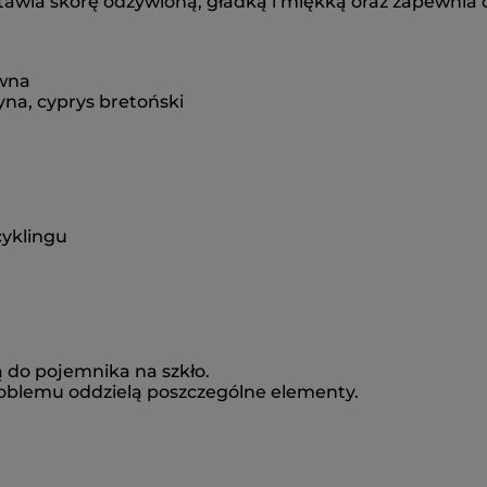
wia skórę odżywioną, gładką i miękką oraz zapewnia ch
wna
na, cyprys bretoński
cyklingu
 do pojemnika na szkło.
roblemu oddzielą poszczególne elementy.