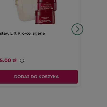
staw Lift Pro-collagène
Przeciwzma
na dzień
Słoiczek
50 ml
3380.00 zł / 1l
5.00 zł
169.00 zł
DODAJ DO KOSZYKA
D