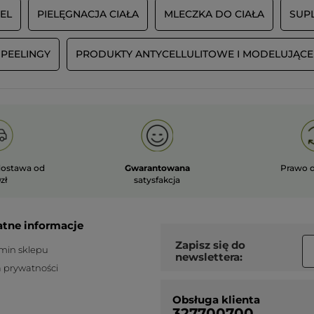
IEL
PIELĘGNACJA CIAŁA
MLECZKA DO CIAŁA
SUP
PEELINGY
PRODUKTY ANTYCELLULITOWE I MODELUJĄCE
ostawa od
Gwarantowana
Prawo 
zł
satysfakcja
atne informacje
Zapisz się do
min sklepu
newslettera:
a prywatności
Obsługa klienta
327700700