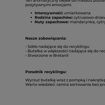
Ten aromatyczny olejek do masażu pozosta
pozytywnymi emocjami.
Intensywność:
umiarkowana
Rodzina zapachów:
cytrusowo-drze
Nuty zapachowe:
mandarynka, cytry
Nasze zobowiązania:
- Szkło nadające się do recyklingu
- Butelka w większości nadająca się do re
- Stworzone w Bretanii
Poradnik recyklingu:
Wyrzuć butelkę wraz z pompką i nakrętką
Warto wiedzieć: centra sortowania bez p