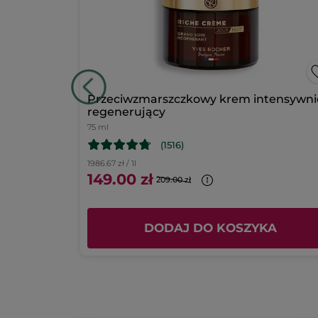
wy & Kokos
Przeciwzmarszczkowy krem intensywni
regenerujący
75 ml
(1516)
1986.67 zł / 1l
149.00 zł
209.00 zł
KA
DODAJ DO KOSZYKA