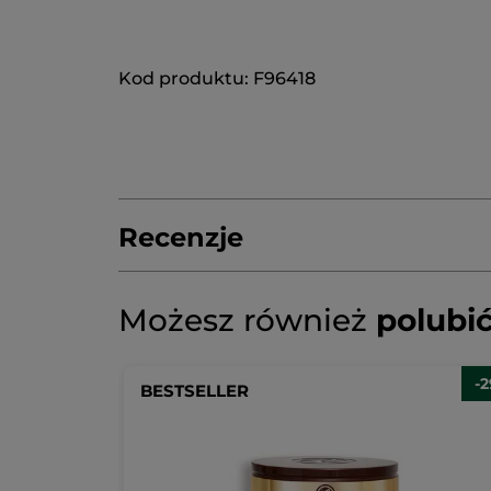
Kod produktu: F96418
Recenzje
Napisz pierwszą recenzję!
Brak
Możesz również
polubi
ocen
★★★★★
★★★★★
Brak
ocen
DODAJ RECENZJĘ
-
BESTSELLER