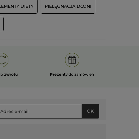
LEMENTY DIETY
PIELĘGNACJA DŁONI
do
zwrotu
Prezenty
do zamówień
OK